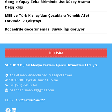
Google Yapay Zeka Biriminde Üst Düzey Atama
Değişikliği
MEB ve Türk Kızılay’dan Çocuklara Yönelik Afet
Farkındalık Çalıştayı
Kocaeli’de Gece Sineması Büyük İlgi Görüyor
İLETIŞIM
SUCUDO Dijital Medya Reklam Ajansı Hizmetleri Ltd. Şti.
🏠
Adalet mah. Anadolu cad. Megapol Tower
41/81 35530 Bayraklı İzmir / Türkiye
📞
+90 (553) 770 52 69
📩
ozendanismanlik@gmail.com
UETS:
15623-26967-42627