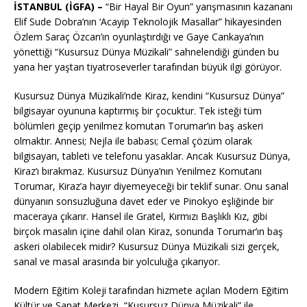
İSTANBUL (İGFA) –
“Bir Hayal Bir Oyun” yarışmasının kazananı
Elif Sude Dobra’nın ‘Acayip Teknolojik Masallar” hikayesinden
Özlem Saraç Özcan’ın oyunlaştırdığı ve Gaye Cankaya’nın
yönettiği “Kusursuz Dünya Müzikali” sahnelendiği günden bu
yana her yaştan tiyatroseverler tarafından büyük ilgi görüyor.
Kusursuz Dünya Müzikali’nde Kiraz, kendini “Kusursuz Dünya”
bilgisayar oyununa kaptırmış bir çocuktur. Tek isteği tüm
bölümleri geçip yenilmez komutan Torumar’ın baş askeri
olmaktır. Annesi; Nejla ile babası; Cemal çözüm olarak
bilgisayarı, tableti ve telefonu yasaklar. Ancak Kusursuz Dünya,
Kiraz’ı bırakmaz. Kusursuz Dünya’nın Yenilmez Komutanı
Torumar, Kiraz’a hayır diyemeyeceği bir teklif sunar. Onu sanal
dünyanın sonsuzluğuna davet eder ve Pinokyo eşliğinde bir
maceraya çıkarır. Hansel ile Gratel, Kırmızı Başlıklı Kız, gibi
birçok masalın içine dahil olan Kiraz, sonunda Torumar’ın baş
askeri olabilecek midir? Kusursuz Dünya Müzikali sizi gerçek,
sanal ve masal arasında bir yolculuğa çıkarıyor.
Modern Eğitim Koleji tarafından hizmete açılan Modern Eğitim
Kültür ve Sanat Merkezi, “Kusursuz Dünya Müzikali” ile