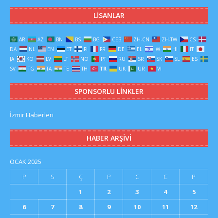
LISANLAR
AR
AZ
BN
BS
BG
CEB
ZH-CN
ZH-TW
CS
DA
NL
EN
ET
FI
FR
DE
EL
IW
HI
IT
JA
KO
LV
LT
NO
PT
RU
SR
SK
SL
ES
SV
TG
TA
TE
TH
TR
UK
UR
VI
SPONSORLU LINKLER
İzmir Haberleri
HABER ARŞIVI
OCAK 2025
P
S
Ç
P
C
C
P
1
2
3
4
5
6
7
8
9
10
11
12