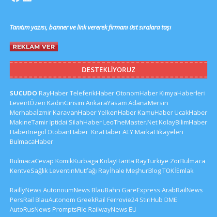
Tanıtım yazısı, banner ve link vererek firmanı üst sıralara taşı
DESTEKLIYORUZ
SUCUDO
RayHaber
TeleferikHaber
OtonomHaber
KimyaHaberleri
LeventÖzen
KadinGirisim
AnkaraYasam
AdanaMersin
Merhabaİzmir
KaravanHaber
YelkenHaber
KamuHaber
UcakHaber
MakineTamir
Iptidai
SilahHaber
LeoTheMaster.Net
KolayBilimHaber
HaberInegol
OtobanHaber
KiraHaber
AEY
MarkaHikayeleri
BulmacaHaber
BulmacaCevap
KomikKurbaga
KolayHarita
RayTurkiye
ZorBulmaca
KentveSağlık
LeventinMutfağı
Rayİhale
MeşhurBlog
TOKİEmlak
RaillyNews
AutonoumNews
BlauBahn
GareExpress
ArabRailNews
PersRail
BlauAutonom
GreekRail
Ferrovie24
StiriHub
DME
AutoRusNews
PromptsFile
RailwayNews EU