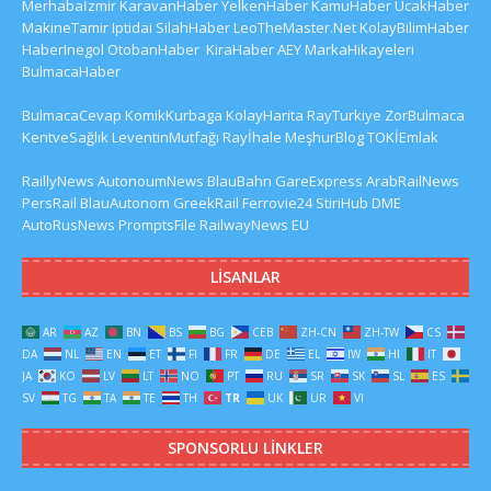
Merhabaİzmir
KaravanHaber
YelkenHaber
KamuHaber
UcakHaber
MakineTamir
Iptidai
SilahHaber
LeoTheMaster.Net
KolayBilimHaber
HaberInegol
OtobanHaber
KiraHaber
AEY
MarkaHikayeleri
BulmacaHaber
BulmacaCevap
KomikKurbaga
KolayHarita
RayTurkiye
ZorBulmaca
KentveSağlık
LeventinMutfağı
Rayİhale
MeşhurBlog
TOKİEmlak
RaillyNews
AutonoumNews
BlauBahn
GareExpress
ArabRailNews
PersRail
BlauAutonom
GreekRail
Ferrovie24
StiriHub
DME
AutoRusNews
PromptsFile
RailwayNews EU
LISANLAR
AR
AZ
BN
BS
BG
CEB
ZH-CN
ZH-TW
CS
DA
NL
EN
ET
FI
FR
DE
EL
IW
HI
IT
JA
KO
LV
LT
NO
PT
RU
SR
SK
SL
ES
SV
TG
TA
TE
TH
TR
UK
UR
VI
SPONSORLU LINKLER