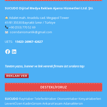
SUCUDO Dijital Medya Reklam Ajansı Hizmetleri Ltd. Şti.
Adalet mah. Anadolu cad. Megapol Tower
41/81 35530 Bayraklı İzmir / Türkiye
+90 (553) 770 52 69
ozendanismanlik@gmail.com
UETS:
15623-26967-42627
Tanıtım yazısı, banner ve link vererek firmanı üst sıralara taşı
DESTEKLIYORUZ
SUCUDO
RayHaber
TeleferikHaber
OtonomHaber
KimyaHaberleri
LeventÖzen
KadinGirisim
AnkaraYasam
AdanaMersin