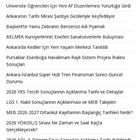
Üniversite Öğrencileri İçin Yeni Af Düzenlemesi Yürürlüğe Girdi
Ankara’nın Tarihi Mirası Şantiye Gezileriyle Keşfediliyor
Başkent’te Yavru Zebranın Benzersiz Adı Pijamalı
BELMEK Kursiyerlerinin Eserleri Sanatseverlerle Buluşması
Ankara’da Kediler İçin Yeni Yaşam Merkezi Tanıtıldı
Pursaklar-Esenboğa Havalimanı Raylı Sistem Projesi İhalesi
Sonuçları
Ankara-İstanbul Süper Hızlı Tren Finansman Süreci Güncel
Durumu
2026 YKS Tercih Sonuçlarının Açıklanma Tarihi ve Detaylar
LGS 1. Nakil Sonuçlarının Açıklanması ve MEB Takipleri
MEB 2026-2027 Ortaokul Kayıtlarının Başlangıç Tarihleri Nedir?
2026 YÖKDİL/2 Sınavı Ne Zaman ve Saat Kaçta
Gerçekleşecek?
2026 AÖL 3. Dönem Sınav Sonuçları Açıklama Tarihi Belirlendi