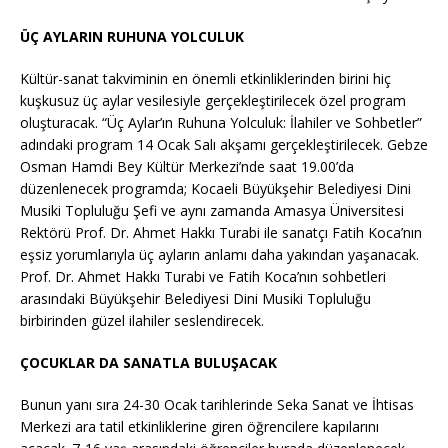
ÜÇ AYLARIN RUHUNA YOLCULUK
Kültür-sanat takviminin en önemli etkinliklerinden birini hiç
kuşkusuz üç aylar vesilesiyle gerçekleştirilecek özel program
oluşturacak. “Üç Aylar’ın Ruhuna Yolculuk: İlahiler ve Sohbetler”
adındaki program 14 Ocak Salı akşamı gerçekleştirilecek. Gebze
Osman Hamdi Bey Kültür Merkezi’nde saat 19.00’da
düzenlenecek programda; Kocaeli Büyükşehir Belediyesi Dini
Musiki Topluluğu Şefi ve aynı zamanda Amasya Üniversitesi
Rektörü Prof. Dr. Ahmet Hakkı Turabi ile sanatçı Fatih Koca’nın
eşsiz yorumlarıyla üç ayların anlamı daha yakından yaşanacak.
Prof. Dr. Ahmet Hakkı Turabi ve Fatih Koca’nın sohbetleri
arasındaki Büyükşehir Belediyesi Dini Musiki Topluluğu
birbirinden güzel ilahiler seslendirecek.
ÇOCUKLAR DA SANATLA BULUŞACAK
Bunun yanı sıra 24-30 Ocak tarihlerinde Seka Sanat ve İhtisas
Merkezi ara tatil etkinliklerine giren öğrencilere kapılarını