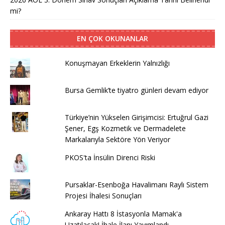
mi?
EN ÇOK OKUNANLAR
Konuşmayan Erkeklerin Yalnızlığı
Bursa Gemlik’te tiyatro günleri devam ediyor
Türkiye’nin Yükselen Girişimcisi: Ertuğrul Gazi
Şener, Egş Kozmetik ve Dermadelete
Markalarıyla Sektöre Yön Veriyor
PKOS'ta İnsülin Direnci Riski
Pursaklar-Esenboğa Havalimanı Raylı Sistem
Projesi İhalesi Sonuçları
Ankaray Hattı 8 İstasyonla Mamak'a
Uzatılacak! İhale İlanı Yayımlandı