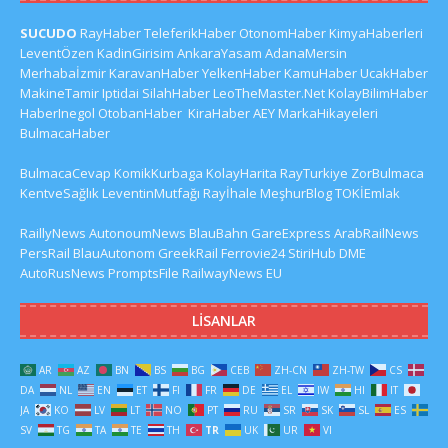
SUCUDO
RayHaber
TeleferikHaber
OtonomHaber
KimyaHaberleri
LeventÖzen
KadinGirisim
AnkaraYasam
AdanaMersin
Merhabaİzmir
KaravanHaber
YelkenHaber
KamuHaber
UcakHaber
MakineTamir
Iptidai
SilahHaber
LeoTheMaster.Net
KolayBilimHaber
HaberInegol
OtobanHaber
KiraHaber
AEY
MarkaHikayeleri
BulmacaHaber
BulmacaCevap
KomikKurbaga
KolayHarita
RayTurkiye
ZorBulmaca
KentveSağlık
LeventinMutfağı
Rayİhale
MeşhurBlog
TOKİEmlak
RaillyNews
AutonoumNews
BlauBahn
GareExpress
ArabRailNews
PersRail
BlauAutonom
GreekRail
Ferrovie24
StiriHub
DME
AutoRusNews
PromptsFile
RailwayNews EU
LISANLAR
AR
AZ
BN
BS
BG
CEB
ZH-CN
ZH-TW
CS
DA
NL
EN
ET
FI
FR
DE
EL
IW
HI
IT
JA
KO
LV
LT
NO
PT
RU
SR
SK
SL
ES
SV
TG
TA
TE
TH
TR
UK
UR
VI