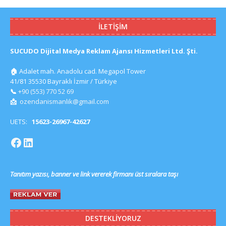
İLETIŞIM
SUCUDO Dijital Medya Reklam Ajansı Hizmetleri Ltd. Şti.
🏠
Adalet mah. Anadolu cad. Megapol Tower
41/81 35530 Bayraklı İzmir / Türkiye
📞
+90 (553) 770 52 69
📩
ozendanismanlik@gmail.com
UETS:
15623-26967-42627
Tanıtım yazısı, banner ve link vererek firmanı üst sıralara taşı
DESTEKLIYORUZ