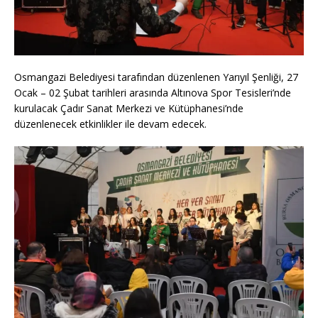
Osmangazi Belediyesi tarafından düzenlenen Yarıyıl Şenliği, 27
Ocak – 02 Şubat tarihleri arasında Altınova Spor Tesisleri’nde
kurulacak Çadır Sanat Merkezi ve Kütüphanesi’nde
düzenlenecek etkinlikler ile devam edecek.