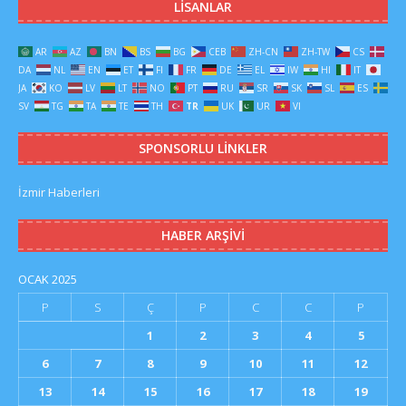
LISANLAR
AR
AZ
BN
BS
BG
CEB
ZH-CN
ZH-TW
CS
DA
NL
EN
ET
FI
FR
DE
EL
IW
HI
IT
JA
KO
LV
LT
NO
PT
RU
SR
SK
SL
ES
SV
TG
TA
TE
TH
TR
UK
UR
VI
SPONSORLU LINKLER
İzmir Haberleri
HABER ARŞIVI
OCAK 2025
P
S
Ç
P
C
C
P
1
2
3
4
5
6
7
8
9
10
11
12
13
14
15
16
17
18
19