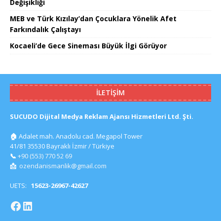
Değişikliği
MEB ve Türk Kızılay’dan Çocuklara Yönelik Afet
Farkındalık Çalıştayı
Kocaeli’de Gece Sineması Büyük İlgi Görüyor
İLETIŞIM
SUCUDO Dijital Medya Reklam Ajansı Hizmetleri Ltd. Şti.
🏠
Adalet mah. Anadolu cad. Megapol Tower
41/81 35530 Bayraklı İzmir / Türkiye
📞
+90 (553) 770 52 69
📩
ozendanismanlik@gmail.com
UETS:
15623-26967-42627