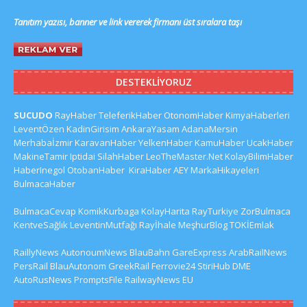
Tanıtım yazısı, banner ve link vererek firmanı üst sıralara taşı
DESTEKLIYORUZ
SUCUDO
RayHaber
TeleferikHaber
OtonomHaber
KimyaHaberleri
LeventÖzen
KadinGirisim
AnkaraYasam
AdanaMersin
Merhabaİzmir
KaravanHaber
YelkenHaber
KamuHaber
UcakHaber
MakineTamir
Iptidai
SilahHaber
LeoTheMaster.Net
KolayBilimHaber
HaberInegol
OtobanHaber
KiraHaber
AEY
MarkaHikayeleri
BulmacaHaber
BulmacaCevap
KomikKurbaga
KolayHarita
RayTurkiye
ZorBulmaca
KentveSağlık
LeventinMutfağı
Rayİhale
MeşhurBlog
TOKİEmlak
RaillyNews
AutonoumNews
BlauBahn
GareExpress
ArabRailNews
PersRail
BlauAutonom
GreekRail
Ferrovie24
StiriHub
DME
AutoRusNews
PromptsFile
RailwayNews EU