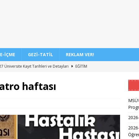
E-İÇME
GEZI-TATIL
REKLAM VER!
7 Üniversite Kayıt Tarihleri ve Detayları
EĞITIM
7 Uyum Haftası Ne Zaman Başlıyor? Öğrencilere Rehberlik
atro haftası
n Doktoru ve Mühendislik Birliği: Yeni Nesil Sağlık Uzmanları
MSÜ’d
Prog
2026-
Kadınların Okuma Azmi İlham Kaynağı Oldu
EĞITIM
2026
 Sonuçlarının Açıklanma Tarihi Belli Oldu
EĞITIM
Öğren