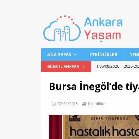
ANA SAYFA
ETKINLIKLER
YEM
[ 06/08/2026 ]
2026-202
GÜNCEL ANKARA
[ 06/08/2026 ]
2026-202
Bursa İnegöl’de tiy
EĞITIM
[ 06/08/2026 ]
Geleceği
07/01/2025
Etkinlikler
EĞITIM
[ 06/08/2026 ]
Konaklı 
[ 06/08/2026 ]
DGS 2026