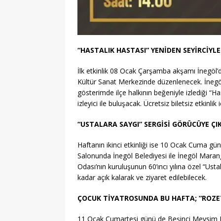
“HASTALIK HASTASI” YENİDEN SEYİRCİYL
İlk etkinlik 08 Ocak Çarşamba akşamı İnegöl
Kültür Sanat Merkezinde düzenlenecek. İnegöl
gösterimde ilçe halkının beğeniyle izlediği “Has
izleyici ile buluşacak. Ücretsiz biletsiz etkinlik 
“USTALARA SAYGI” SERGİSİ GÖRÜCÜYE ÇI
Haftanın ikinci etkinliği ise 10 Ocak Cuma g
Salonunda İnegöl Belediyesi ile İnegöl Marango
Odası’nın kuruluşunun 60’ıncı yılına özel “Usta
kadar açık kalarak ve ziyaret edilebilecek.
ÇOCUK TİYATROSUNDA BU HAFTA; “ROZE
11 Ocak Cumartesi günü de Beşinci Mevsim Kül