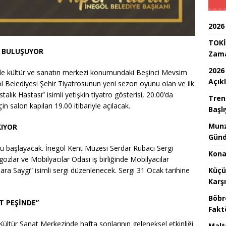
2026
TOKİ
E BULUŞUYOR
Zam
2026
’de kültür ve sanatın merkezi konumundaki Beşinci Mevsim
Açık
 Belediyesi Şehir Tiyatrosunun yeni sezon oyunu olan ve ilk
talık Hastası” isimli yetişkin tiyatro gösterisi, 20.00’da
Tren
için salon kapıları 19.00 itibariyle açılacak.
Başlı
Munz
KIYOR
Günd
ünü başlayacak. İnegöl Kent Müzesi Serdar Rubacı Sergi
Konak
zlar ve Mobilyacılar Odası iş birliğinde Mobilyacılar
Küçü
lara Saygı” isimli sergi düzenlenecek. Sergi 31 Ocak tarihine
Karş
Böbr
T PEŞİNDE”
Fakt
tür Sanat Merkezinde hafta sonlarının geleneksel etkinliği
Malt