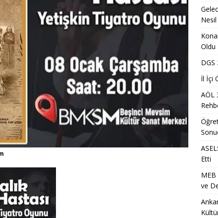
ğretmen Atama Sonuçlarının Açıklanması
EĞITIM
Gelec
Dönem Sınav Sonuçları ve Öğrenme Rehberi
EĞITIM
Nesil
lerin Mazerete Bağlı Yer Değiştirme Sonucu Nedir?
EĞITIM
Konak
Oldu
lk Yarıda 88,5 Milyar Lira Hasılat Elde Etti
MANŞET
DGS 2
nci Yerleştirme Kılavuzu Güncellemeleri ve Detaylar
EĞITIM
İl İç
a Mevsimlik Tarım Çalışanlarına Sağlık ve Kültür Desteği Programı
AÖL 
Rehbe
ih Sonuçlarının Açıklanma Tarihi Ne Zaman?
EĞITIM
Öğret
Sonu
Metro İstasyonu Yakında Geçici Yaya Düzenlemesi Olarak
ASELS
ET
am
Etti
S/2 Sınavı Ne Zaman ve Saat Kaçta Gerçekleştirilecek?
EĞITIM
MEB Ö
eleceğin Astsubayları için Yoğun Eğitim Programı
EĞITIM
ve De
Ankar
Kültü