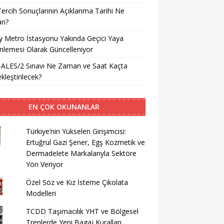
ercih Sonuçlarının Açıklanma Tarihi Ne
n?
ay Metro İstasyonu Yakında Geçici Yaya
lemesi Olarak Güncelleniyor
-ALES/2 Sınavı Ne Zaman ve Saat Kaçta
kleştirilecek?
EN ÇOK OKUNANLAR
Türkiye’nin Yükselen Girişimcisi:
Ertuğrul Gazi Şener, Egş Kozmetik ve
Dermadelete Markalarıyla Sektöre
Yön Veriyor
Özel Söz ve Kız İsteme Çikolata
Modelleri
TCDD Taşımacılık YHT ve Bölgesel
Trenlerde Yeni Bagaj Kuralları