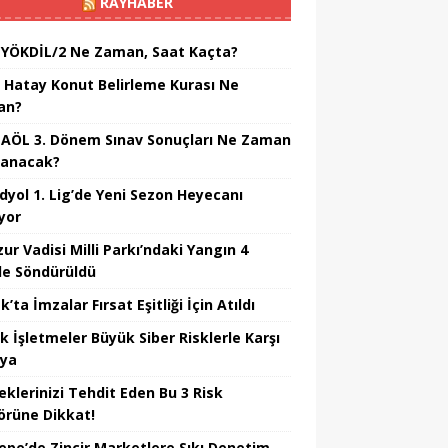
RAYHABER
 YÖKDİL/2 Ne Zaman, Saat Kaçta?
 Hatay Konut Belirleme Kurası Ne
an?
 AÖL 3. Dönem Sınav Sonuçları Ne Zaman
lanacak?
dyol 1. Lig’de Yeni Sezon Heyecanı
yor
ur Vadisi Milli Parkı’ndaki Yangın 4
e Söndürüldü
’ta İmzalar Fırsat Eşitliği İçin Atıldı
k İşletmeler Büyük Siber Risklerle Karşı
ıya
eklerinizi Tehdit Eden Bu 3 Risk
örüne Dikkat!
epe’de Zincir Marketlere Sıkı Denetim