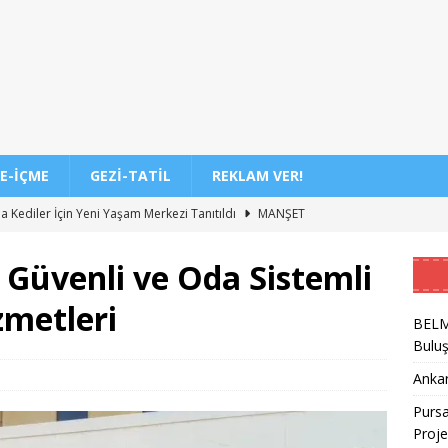
E-İÇME
GEZI-TATIL
REKLAM VER!
a Kediler İçin Yeni Yaşam Merkezi Tanıtıldı
MANŞET
r-Esenboğa Havalimanı Raylı Sistem Projesi İhalesi Sonuçları
 Güvenli ve Oda Sistemli
metleri
stanbul Süper Hızlı Tren Finansman Süreci Güncel Durumu
BELME
Bulu
 Tercih Sonuçlarının Açıklanma Tarihi ve Detaylar
EĞITIM
Ankar
Pursa
akil Sonuçlarının Açıklanması ve MEB Takipleri
EĞITIM
Proje
-2027 Ortaokul Kayıtlarının Başlangıç Tarihleri Nedir?
EĞITIM