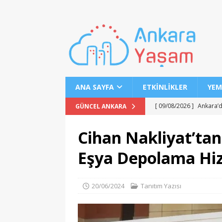
ANA SAYFA
ETKINLIKLER
YEM
[ 09/08/2026 ]
Ankara’d
GÜNCEL ANKARA
[ 08/08/2026 ]
Pursakla
Cihan Nakliyat’tan
MANŞET
Eşya Depolama Hiz
[ 08/08/2026 ]
Ankara-İ
MANŞET
20/06/2024
Tanıtım Yazısı
[ 08/08/2026 ]
2026 YKS
[ 08/08/2026 ]
LGS 1. N
[ 07/08/2026 ]
MEB 2026