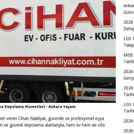
Ankar
DİL/2 Sınavı Ne Zaman ve Saat Kaçta Gerçekleşecek?
EĞITIM
Günc
 3. Dönem Sınav Sonuçları Açıklama Tarihi Belirlendi mi?
2026 
Detay
LGS 1
akil Sonuçları 2026 Takvimi ve Açıklanma Tarihi
EĞITIM
Takip
7 Üniversite Kayıt Tarihleri ve Detayları
EĞITIM
MEB 2
7 Uyum Haftası Ne Zaman Başlıyor? Öğrencilere Rehberlik
Tarih
2026
Gerç
n Doktoru ve Mühendislik Birliği: Yeni Nesil Sağlık Uzmanları
2026 
Tarih
Kadınların Okuma Azmi İlham Kaynağı Oldu
EĞITIM
LGS 1
Eşya Depolama Hizmetleri - Ankara Yaşam
Tarih
 Sonuçlarının Açıklanma Tarihi Belli Oldu
EĞITIM
met veren Cihan Nakliyat, güvenilir ve profesyonel eşya
2026-
ursiyerlerinin Eserleri Sanatseverlerle Buluşması
MANŞET
rn ve güvenli depolama alanlarıyla, hem ev hem de ofis
2026