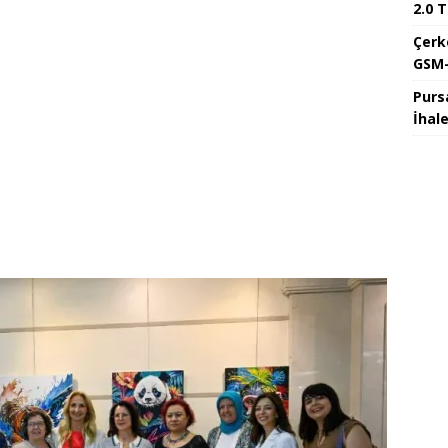
2.0 T
Çerk
GSM-
Purs
İhal