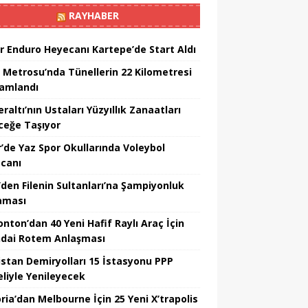
RAYHABER
r Enduro Heyecanı Kartepe’de Start Aldı
 Metrosu’nda Tünellerin 22 Kilometresi
amlandı
altı’nın Ustaları Yüzyıllık Zanaatları
ceğe Taşıyor
r’de Yaz Spor Okullarında Voleybol
canı
’den Filenin Sultanları’na Şampiyonluk
aması
nton’dan 40 Yeni Hafif Raylı Araç İçin
dai Rotem Anlaşması
istan Demiryolları 15 İstasyonu PPP
liyle Yenileyecek
ria’dan Melbourne İçin 25 Yeni X’trapolis