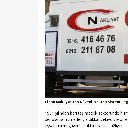
[ 07/08/2026 ]
2026 YÖK
[ 07/08/2026 ]
2026 AÖL
EĞITIM
[ 07/08/2026 ]
LGS 1. N
[ 06/08/2026 ]
2026-202
[ 06/08/2026 ]
2026-202
EĞITIM
[ 06/08/2026 ]
Geleceği
EĞITIM
[ 06/08/2026 ]
Konaklı 
Cihan Nakliyat’tan Güvenli ve Oda Sistemli 
[ 06/08/2026 ]
DGS 2026
1991 yılından beri taşımacılık sektöründe hiz
[ 09/08/2026 ]
BELMEK K
depolama hizmetleriyle dikkat çekiyor. Mode
eşyalarınızın güvenle saklanmasını sağlıyor.