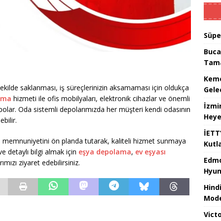
Süpe
Buca
Tam
Kemer
 şekilde saklanması, iş süreçlerinizin aksamaması için oldukça
Gele
lama
hizmeti ile ofis mobilyaları, elektronik cihazlar ve önemli
İzmi
 depolar. Oda sistemli depolarımızda her müşteri kendi odasının
Heye
bilir.
İETT
i memnuniyetini ön planda tutarak, kaliteli hizmet sunmaya
Kutl
e detaylı bilgi almak için
eşya depolama
,
ev eşyası
Edmo
ımızı ziyaret edebilirsiniz.
Hyun
Hind
Mode
Victo