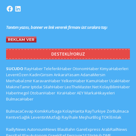
Tanıtım yazısı, banner ve link vererek firmanı üst sıralara taşı
DESTEKLIYORUZ
SUCUDO
RayHaber
TeleferikHaber
OtonomHaber
KimyaHaberleri
LeventÖzen
KadinGirisim
AnkaraYasam
AdanaMersin
Merhabaİzmir
KaravanHaber
YelkenHaber
KamuHaber
UcakHaber
MakineTamir
Iptidai
SilahHaber
LeoTheMaster.Net
KolayBilimHaber
HaberInegol
OtobanHaber
KiraHaber
AEY
MarkaHikayeleri
BulmacaHaber
BulmacaCevap
KomikKurbaga
KolayHarita
RayTurkiye
ZorBulmaca
KentveSağlık
LeventinMutfağı
Rayİhale
MeşhurBlog
TOKİEmlak
RaillyNews
AutonoumNews
BlauBahn
GareExpress
ArabRailNews
PersRail
BlauAutonom
GreekRail
Ferrovie24
StiriHub
DME