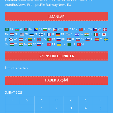
AutoRusNews
PromptsFile
RailwayNews EU
LISANLAR
AR
AZ
BN
BS
BG
CEB
ZH-CN
ZH-TW
CS
DA
NL
EN
ET
FI
FR
DE
EL
IW
HI
IT
JA
KO
LV
LT
NO
PT
RU
SR
SK
SL
ES
SV
TG
TA
TE
TH
TR
UK
UR
VI
SPONSORLU LINKLER
İzmir Haberleri
HABER ARŞIVI
ŞUBAT 2023
P
S
Ç
P
C
C
P
1
2
3
4
5