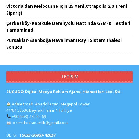
Victoria’dan Melbourne İçin 25 Yeni X’trapolis 2.0 Treni
Siparişi
Çerkezköy-Kapıkule Demiryolu Hattında GSM-R Testleri
Tamamlandı
Pursaklar-Esenboğa Havalimanı Raylı Sistem İhalesi
Sonucu
İLETIŞIM
SUCUDO Dijital Medya Reklam Ajansı Hizmetleri Ltd. Şti.
Adalet mah. Anadolu cad. Megapol Tower
41/81 35530 Bayraklı İzmir / Türkiye
+90 (553) 770 52 69
ozendanismanlik@gmail.com
UETS:
15623-26967-42627