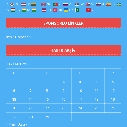
JA
KO
LV
LT
NO
PT
RU
SR
SK
SL
ES
SV
TG
TA
TE
TH
TR
UK
UR
VI
SPONSORLU LINKLER
İzmir Haberleri
HABER ARŞIVI
HAZIRAN 2022
P
S
Ç
P
C
C
P
1
2
3
4
5
6
7
8
9
10
11
12
13
14
15
16
17
18
19
20
21
22
23
24
25
26
27
28
29
30
« May
Ağu »