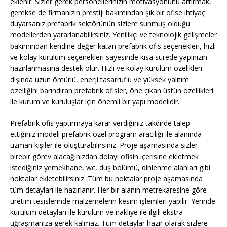
eklenir. Sizler gerek personellerinizin motivasyonunu artırmak,
gerekse de firmanızın prestiji bakımından şık bir ofise ihtiyaç
duyarsanız prefabrik sektörünün sizlere sunmuş olduğu
modellerden yararlanabilirsiniz. Yenilikçi ve teknolojik gelişmeler
bakımından kendine değer katan prefabrik ofis seçenekleri, hızlı
ve kolay kurulum seçenekleri sayesinde kısa sürede yapınızın
hazırlanmasına destek olur. Hızlı ve kolay kurulum özelikleri
dışında uzun ömürlü, enerji tasarruflu ve yüksek yalıtım
özelliğini barındıran prefabrik ofisler, öne çıkan üstün özellikleri
ile kurum ve kuruluşlar için önemli bir yapı modelidir.
Prefabrik ofis yaptırmaya karar verdiğiniz takdirde talep
ettiğiniz modeli prefabrik özel program aracılığı ile alanında
uzman kişiler ile oluşturabilirsiniz. Proje aşamasında sizler
birebir görev alacağınızdan dolayı ofisin içerisine ekletmek
istediğiniz yemekhane, wc, duş bölümü, dinlenme alanları gibi
noktalar ekletebilirsiniz. Tüm bu noktalar proje aşamasında
tüm detayları ile hazırlanır. Her bir alanın metrekaresine göre
üretim tesislerinde malzemelerin kesim işlemleri yapılır. Yerinde
kurulum detayları ile kurulum ve nakliye ile ilgili ekstra
uğraşmanıza gerek kalmaz. Tüm detaylar hazır olarak sizlere