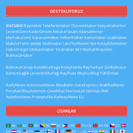
DESTEKLIYORUZ
SUCUDO
RayHaber
TeleferikHaber
OtonomHaber
KimyaHaberleri
LeventÖzen
KadinGirisim
AnkaraYasam
AdanaMersin
Merhabaİzmir
KaravanHaber
YelkenHaber
KamuHaber
UcakHaber
MakineTamir
Iptidai
SilahHaber
LeoTheMaster.Net
KolayBilimHaber
HaberInegol
OtobanHaber
KiraHaber
AEY
MarkaHikayeleri
BulmacaHaber
BulmacaCevap
KomikKurbaga
KolayHarita
RayTurkiye
ZorBulmaca
KentveSağlık
LeventinMutfağı
Rayİhale
MeşhurBlog
TOKİEmlak
RaillyNews
AutonoumNews
BlauBahn
GareExpress
ArabRailNews
PersRail
BlauAutonom
GreekRail
Ferrovie24
StiriHub
DME
AutoRusNews
PromptsFile
RailwayNews EU
LISANLAR
AR
AZ
BN
BS
BG
CEB
ZH-CN
ZH-TW
CS
DA
NL
EN
ET
FI
FR
DE
EL
IW
HI
IT