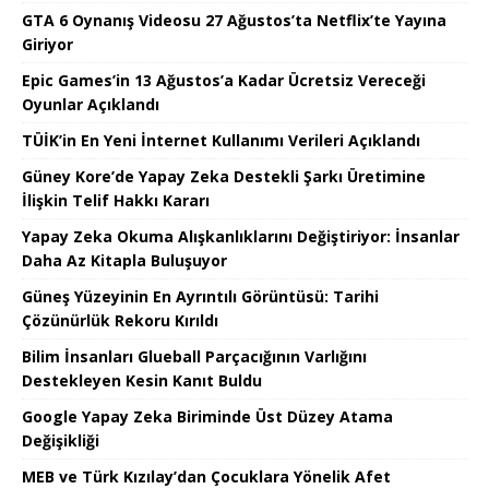
GTA 6 Oynanış Videosu 27 Ağustos’ta Netflix’te Yayına
Giriyor
Epic Games’in 13 Ağustos’a Kadar Ücretsiz Vereceği
Oyunlar Açıklandı
TÜİK’in En Yeni İnternet Kullanımı Verileri Açıklandı
Güney Kore’de Yapay Zeka Destekli Şarkı Üretimine
İlişkin Telif Hakkı Kararı
Yapay Zeka Okuma Alışkanlıklarını Değiştiriyor: İnsanlar
Daha Az Kitapla Buluşuyor
Güneş Yüzeyinin En Ayrıntılı Görüntüsü: Tarihi
Çözünürlük Rekoru Kırıldı
Bilim İnsanları Glueball Parçacığının Varlığını
Destekleyen Kesin Kanıt Buldu
Google Yapay Zeka Biriminde Üst Düzey Atama
Değişikliği
MEB ve Türk Kızılay’dan Çocuklara Yönelik Afet