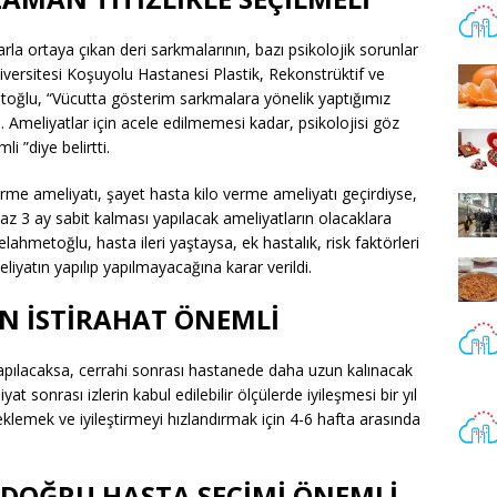
arla ortaya çıkan deri sarkmalarının, bazı psikolojik sorunlar
versitesi Koşuyolu Hastanesi Plastik, Rekonstrüktif ve
oğlu, “Vücutta gösterim sarkmalara yönelik yaptığımız
 Ameliyatlar için acele edilmemesi kadar, psikolojisi göz
 ”diye belirtti.
irme ameliyatı, şayet hasta kilo verme ameliyatı geçirdiyse,
z 3 ay sabit kalması yapılacak ameliyatların olacaklara
hmetoğlu, hasta ileri yaştaysa, ek hastalık, risk faktörleri
iyatın yapılıp yapılmayacağına karar verildi.
N İSTİRAHAT ÖNEMLİ
apılacaksa, cerrahi sonrası hastanede daha uzun kalınacak
sonrası izlerin kabul edilebilir ölçülerde iyileşmesi bir yıl
klemek ve iyileştirmeyi hızlandırmak için 4-6 hafta arasında
N DOĞRU HASTA SEÇİMİ ÖNEMLİ