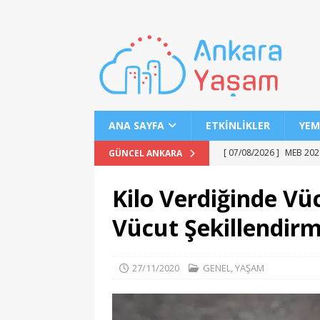
ANA SAYFA
ETKINLIKLER
YEM
[ 07/08/2026 ]
MEB 2026
GÜNCEL ANKARA
[ 07/08/2026 ]
2026 YÖK
Kilo Verdiğinde V
[ 07/08/2026 ]
2026 AÖL
Vücut Şekillendirm
EĞITIM
[ 07/08/2026 ]
Keçiören’
27/11/2020
GENEL
,
YAŞAM
[ 07/08/2026 ]
LGS 1. N
[ 07/08/2026 ]
MSÜ’de G