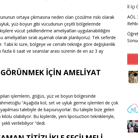
İl İç
AÖL 
orununun ortaya çıkmasına neden olan çözülme riski olarak
Rehbe
, uyluk, yüz-boyun gibi vücudunun çeşitli bölgelerinde
şilere vücut şekillendirme ameliyatları uygulanabildiğini
Öğret
ameliyatları sıralı aşamalı olarak planlıyoruz. Tek seferde
Sonu
r. Tabii ki süre, bölgeye ve cerrahi tekniğe göre değişkenlik
fazla 6 saat ve seanslar arası sürenin de en az 3 ay
I GÖRÜNMEK İÇİN AMELİYAT
apılan işlemlerin, göğüs, yüz ve boyun bölgesinde
hmetoğlu “Aşağıda kol, sırt ve uyluk germe işlemleri de çok
 yapılması talebiyle de başvuruyorlar. Bu taleple bize gelen
kilolu olabiliyor. Bu kişilerde, yeni liposuction teknikleriyle,
ekli verilebiliyor ”dedi.
AMAN TİTİZLİKLE SEÇİLMELİ