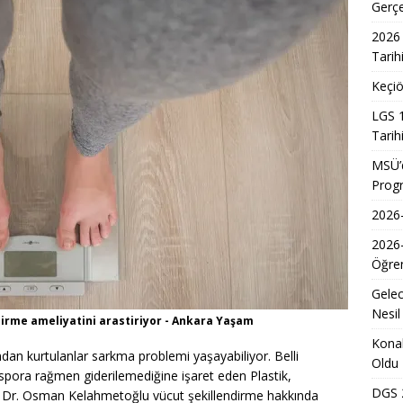
7 Üniversite Kayıt Tarihleri ve Detayları
EĞITIM
Gerç
7 Uyum Haftası Ne Zaman Başlıyor? Öğrencilere Rehberlik
2026 
Tarih
Keçiö
n Doktoru ve Mühendislik Birliği: Yeni Nesil Sağlık Uzmanları
LGS 1
Tarih
Kadınların Okuma Azmi İlham Kaynağı Oldu
EĞITIM
MSÜ’d
Prog
 Sonuçlarının Açıklanma Tarihi Belli Oldu
EĞITIM
2026-
ğretmen Atama Sonuçlarının Açıklanması
EĞITIM
2026
Dönem Sınav Sonuçları ve Öğrenme Rehberi
EĞITIM
Öğren
lerin Mazerete Bağlı Yer Değiştirme Sonucu Nedir?
EĞITIM
Gelec
Yaz Okulu Öğrencilerine Yönelik Afet Bilinci Eğitimleri
EĞITIM
Nesil
dirme ameliyatini arastiriyor - Ankara Yaşam
Konak
ından kurtulanlar sarkma problemi yaşayabiliyor. Belli
Oldu
 spora rağmen giderilemediğine işaret eden Plastik,
DGS 2
. Dr. Osman Kelahmetoğlu vücut şekillendirme hakkında