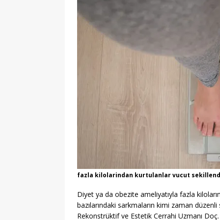
[ 06/08/2026 ]
2026-202
[ 06/08/2026 ]
2026-202
EĞITIM
[ 06/08/2026 ]
Geleceği
EĞITIM
[ 06/08/2026 ]
Konaklı 
[ 06/08/2026 ]
DGS 2026
[ 06/08/2026 ]
İl İçi Ö
[ 06/08/2026 ]
AÖL 3. 
[ 06/08/2026 ]
Öğretmen
[ 07/08/2026 ]
Maltepe 
fazla kilolarindan kurtulanlar vucut sekillen
Diyet ya da obezite ameliyatıyla fazla kilolar
bazılarındaki sarkmaların kimi zaman düzenli
Rekonstrüktif ve Estetik Cerrahi Uzmanı Doç