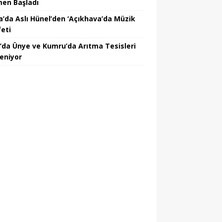
en Başladı
a’da Aslı Hünel’den ‘Açıkhava’da Müzik
feti
’da Ünye ve Kumru’da Arıtma Tesisleri
leniyor