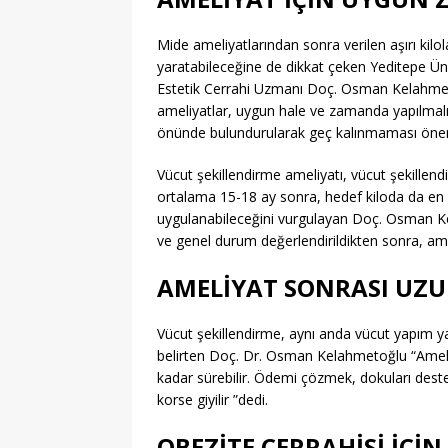
Mide ameliyatlarından sonra verilen aşırı kilol
yaratabileceğine de dikkat çeken Yeditepe Üni
Estetik Cerrahi Uzmanı Doç. Osman Kelahmet
ameliyatlar, uygun hale ve zamanda yapılmalı.
önünde bulundurularak geç kalınmaması önemli
Vücut şekillendirme ameliyatı, vücut şekillend
ortalama 15-18 ay sonra, hedef kiloda da en a
uygulanabileceğini vurgulayan Doç. Osman Kela
ve genel durum değerlendirildikten sonra, amel
AMELİYAT SONRASI UZU
Vücut şekillendirme, aynı anda vücut yapım y
belirten Doç. Dr. Osman Kelahmetoğlu “Ameliyat 
kadar sürebilir. Ödemi çözmek, dokuları deste
korse giyilir ”dedi.
OBEZİTE CERRAHİSİ İÇİ