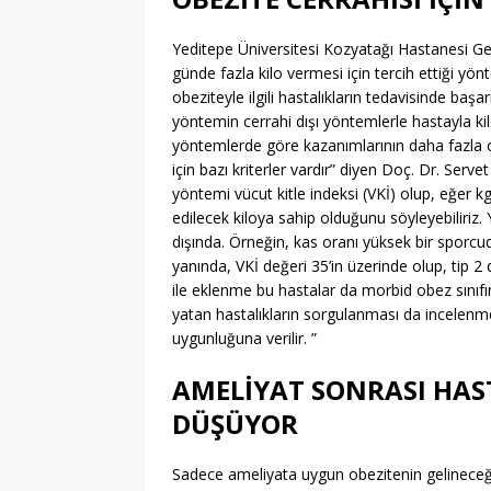
Yeditepe Üniversitesi Kozyatağı Hastanesi Ge
günde fazla kilo vermesi için tercih ettiği yön
obeziteyle ilgili hastalıkların tedavisinde başa
yöntemin cerrahi dışı yöntemlerle hastayla ki
yöntemlerde göre kazanımlarının daha fazla 
için bazı kriterler vardır” diyen Doç. Dr. Serve
yöntemi vücut kitle indeksi (VKİ) olup, eğer kg
edilecek kiloya sahip olduğunu söyleyebiliriz.
dışında. Örneğin, kas oranı yüksek bir sporcu
yanında, VKİ değeri 35’in üzerinde olup, tip 2 
ile eklenme bu hastalar da morbid obez sınıf
yatan hastalıkların sorgulanması da incelenmel
uygunluğuna verilir. ”
AMELİYAT SONRASI HAS
DÜŞÜYOR
Sadece ameliyata uygun obezitenin gelinece