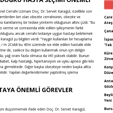
nel Cerrahi Uzmanı Doç. Dr. Servet Karagül, özellikle son
temlerden biri olan obezite cerrahisinin, obezite ve
Care
rısı kanıtlanmış bir tedavi yöntemi olduğunun altını çizdi. “Bu
Ateş
lo verme ve sonrasında elde edilen iyileşmenin farklı
Çana
olduğunu ancak cerrahi tedaviye uygun hastayı belirlemek
t Karagül şu bilgileri verdi: “Yaygın kullanılan bir hesaplama
İspan
 / m 2Ciddi bu 40’ın üzerinde ise elde edilen hastalık elde
’Tek 
 Yine de, sadece bu değeri kullanmak onun için deliğin
Küre
da, yağ oranı fazla olmasa da VKİ yüksek olabilir. Bunun
Zirve
diabet, kalp hastalığı, hipertansiyon ve uyku apnesi gibi kilo
ına girmektedir. Diğer başka obeziteye neden başka altta
Kony
idir. Yapılan değerlendirmeler yaptırılmış işlema
Düze
Anta
Gözl
TAYA ÖNEMLİ GÖREVLER
Beyl
Yeni
Burs
ğini düşünmemek ifade eden Doç. Dr. Servet Karagül,