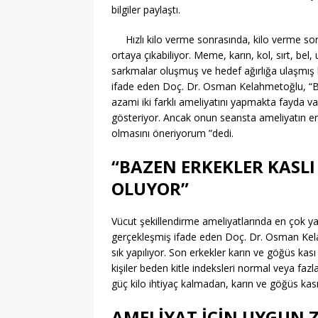
bilgiler paylaştı.
Hızlı kilo verme sonrasında, kilo verme s
ortaya çıkabiliyor. Meme, karın, kol, sırt, bel
sarkmalar oluşmuş ve hedef ağırlığa ulaşmış ki
ifade eden Doç. Dr. Osman Kelahmetoğlu, “Bu 
azami iki farklı ameliyatını yapmakta fayda va
gösteriyor. Ancak onun seansta ameliyatın en 
olmasını öneriyorum ”dedi.
“BAZEN ERKEKLER KASL
OLUYOR”
Vücut şekillendirme ameliyatlarında en çok y
gerçekleşmiş ifade eden Doç. Dr. Osman Kela
sık yapılıyor. Son erkekler karın ve göğüs kası
kişiler beden kitle indeksleri normal veya fazla 
güç kilo ihtiyaç kalmadan, karın ve göğüs kası ş
AMELİYAT İÇİN UYGUN Z