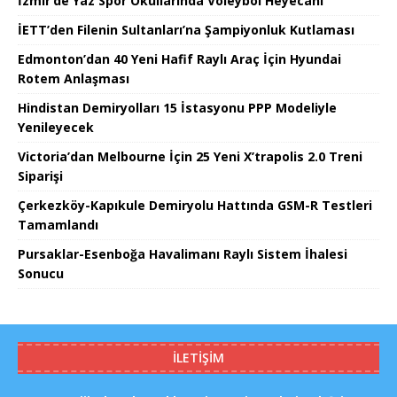
İzmir’de Yaz Spor Okullarında Voleybol Heyecanı
İETT’den Filenin Sultanları’na Şampiyonluk Kutlaması
Edmonton’dan 40 Yeni Hafif Raylı Araç İçin Hyundai
Rotem Anlaşması
Hindistan Demiryolları 15 İstasyonu PPP Modeliyle
Yenileyecek
Victoria’dan Melbourne İçin 25 Yeni X’trapolis 2.0 Treni
Siparişi
Çerkezköy-Kapıkule Demiryolu Hattında GSM-R Testleri
Tamamlandı
Pursaklar-Esenboğa Havalimanı Raylı Sistem İhalesi
Sonucu
İLETIŞIM