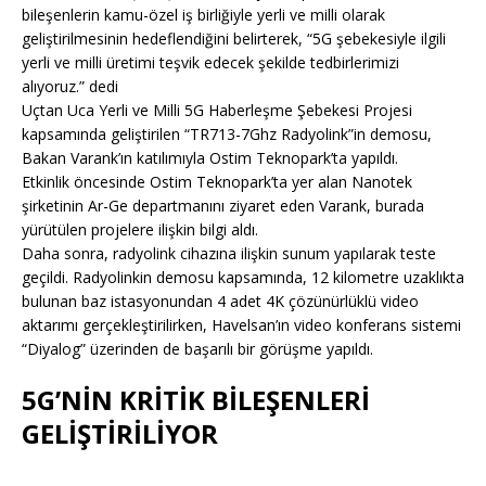
bileşenlerin kamu-özel iş birliğiyle yerli ve milli olarak
geliştirilmesinin hedeflendiğini belirterek, “5G şebekesiyle ilgili
yerli ve milli üretimi teşvik edecek şekilde tedbirlerimizi
alıyoruz.” dedi
Uçtan Uca Yerli ve Milli 5G Haberleşme Şebekesi Projesi
kapsamında geliştirilen “TR713-7Ghz Radyolink”in demosu,
Bakan Varank’ın katılımıyla Ostim Teknopark’ta yapıldı.
Etkinlik öncesinde Ostim Teknopark’ta yer alan Nanotek
şirketinin Ar-Ge departmanını ziyaret eden Varank, burada
yürütülen projelere ilişkin bilgi aldı.
Daha sonra, radyolink cihazına ilişkin sunum yapılarak teste
geçildi. Radyolinkin demosu kapsamında, 12 kilometre uzaklıkta
bulunan baz istasyonundan 4 adet 4K çözünürlüklü video
aktarımı gerçekleştirilirken, Havelsan’ın video konferans sistemi
“Diyalog” üzerinden de başarılı bir görüşme yapıldı.
5G’NİN KRİTİK BİLEŞENLERİ
GELİŞTİRİLİYOR