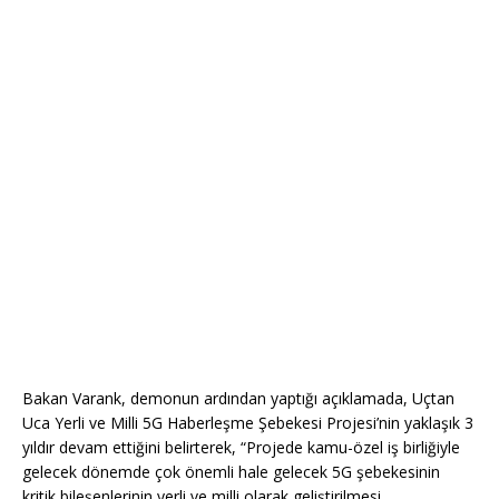
Bakan Varank, demonun ardından yaptığı açıklamada, Uçtan
Uca Yerli ve Milli 5G Haberleşme Şebekesi Projesi’nin yaklaşık 3
yıldır devam ettiğini belirterek, “Projede kamu-özel iş birliğiyle
gelecek dönemde çok önemli hale gelecek 5G şebekesinin
kritik bileşenlerinin yerli ve milli olarak geliştirilmesi