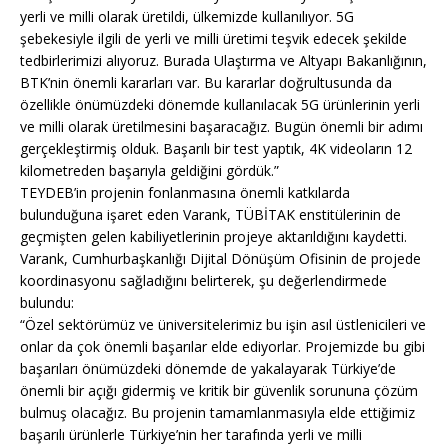
yerli ve milli olarak üretildi, ülkemizde kullanılıyor. 5G
şebekesiyle ilgili de yerli ve milli üretimi teşvik edecek şekilde
tedbirlerimizi alıyoruz. Burada Ulaştırma ve Altyapı Bakanlığının,
BTK’nin önemli kararları var. Bu kararlar doğrultusunda da
özellikle önümüzdeki dönemde kullanılacak 5G ürünlerinin yerli
ve milli olarak üretilmesini başaracağız. Bugün önemli bir adımı
gerçekleştirmiş olduk. Başarılı bir test yaptık, 4K videoların 12
kilometreden başarıyla geldiğini gördük.”
TEYDEB’in projenin fonlanmasına önemli katkılarda
bulunduğuna işaret eden Varank, TÜBİTAK enstitülerinin de
geçmişten gelen kabiliyetlerinin projeye aktarıldığını kaydetti.
Varank, Cumhurbaşkanlığı Dijital Dönüşüm Ofisinin de projede
koordinasyonu sağladığını belirterek, şu değerlendirmede
bulundu:
“Özel sektörümüz ve üniversitelerimiz bu işin asıl üstlenicileri ve
onlar da çok önemli başarılar elde ediyorlar. Projemizde bu gibi
başarıları önümüzdeki dönemde de yakalayarak Türkiye’de
önemli bir açığı gidermiş ve kritik bir güvenlik sorununa çözüm
bulmuş olacağız. Bu projenin tamamlanmasıyla elde ettiğimiz
başarılı ürünlerle Türkiye’nin her tarafında yerli ve milli