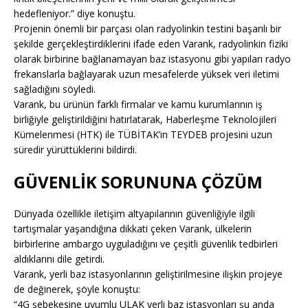
hedefleniyor.” diye konuştu.
Projenin önemli bir parçası olan radyolinkin testini başarılı bir
şekilde gerçekleştirdiklerini ifade eden Varank, radyolinkin fiziki
olarak birbirine bağlanamayan baz istasyonu gibi yapıları radyo
frekanslarla bağlayarak uzun mesafelerde yüksek veri iletimi
sağladığını söyledi.
Varank, bu ürünün farklı firmalar ve kamu kurumlarının iş
birliğiyle geliştirildiğini hatırlatarak, Haberleşme Teknolojileri
Kümelenmesi (HTK) ile TÜBİTAK’ın TEYDEB projesini uzun
süredir yürüttüklerini bildirdi.
GÜVENLİK SORUNUNA ÇÖZÜM
Dünyada özellikle iletişim altyapılarının güvenliğiyle ilgili
tartışmalar yaşandığına dikkati çeken Varank, ülkelerin
birbirlerine ambargo uyguladığını ve çeşitli güvenlik tedbirleri
aldıklarını dile getirdi.
Varank, yerli baz istasyonlarının geliştirilmesine ilişkin projeye
de değinerek, şöyle konuştu:
“4G şebekesine uyumlu ULAK yerli baz istasyonları şu anda