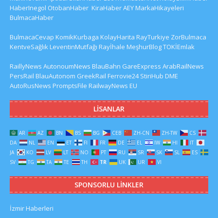
HaberInegol
OtobanHaber
KiraHaber
AEY
MarkaHikayeleri
BulmacaHaber
BulmacaCevap
KomikKurbaga
KolayHarita
RayTurkiye
ZorBulmaca
KentveSağlık
LeventinMutfağı
Rayİhale
MeşhurBlog
TOKİEmlak
RaillyNews
AutonoumNews
BlauBahn
GareExpress
ArabRailNews
PersRail
BlauAutonom
GreekRail
Ferrovie24
StiriHub
DME
AutoRusNews
PromptsFile
RailwayNews EU
LISANLAR
AR
AZ
BN
BS
BG
CEB
ZH-CN
ZH-TW
CS
DA
NL
EN
ET
FI
FR
DE
EL
IW
HI
IT
JA
KO
LV
LT
NO
PT
RU
SR
SK
SL
ES
SV
TG
TA
TE
TH
TR
UK
UR
VI
SPONSORLU LINKLER
İzmir Haberleri