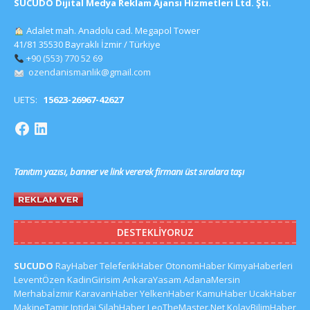
SUCUDO Dijital Medya Reklam Ajansı Hizmetleri Ltd. Şti.
Adalet mah. Anadolu cad. Megapol Tower
41/81 35530 Bayraklı İzmir / Türkiye
+90 (553) 770 52 69
ozendanismanlik@gmail.com
UETS:
15623-26967-42627
Tanıtım yazısı, banner ve link vererek firmanı üst sıralara taşı
DESTEKLIYORUZ
SUCUDO
RayHaber
TeleferikHaber
OtonomHaber
KimyaHaberleri
LeventÖzen
KadinGirisim
AnkaraYasam
AdanaMersin
Merhabaİzmir
KaravanHaber
YelkenHaber
KamuHaber
UcakHaber
MakineTamir
Iptidai
SilahHaber
LeoTheMaster.Net
KolayBilimHaber