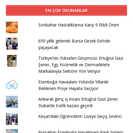
EN ÇOK OKUNANLAR
Sonbahar Hastalıklarına Karşı 9 Etkili Öneri
650 yıllık gelenek Bursa Gezek Evi’nde
yaşayacak
Türkiye’nin Yükselen Girişimcisi: Ertuğrul Gazi
Şener, Egş Kozmetik ve Dermadelete
Markalarıyla Sektöre Yön Veriyor
Esenboğa Havaalanı Yolunda Yıllardır
Beklenen Proje Hayata Geçiyor
Ankaralı genç iş insanı Ertuğrul Gazi Şener
Dubai’de trafik kazası geçirdi
Keşan’daki Öğrencilerin Liseye Geçiş Sevinci
Pursaklar-Esenboğa Havalimanı Raylı Sistem