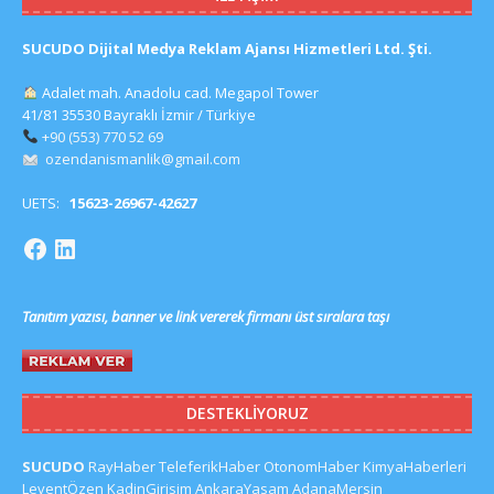
SUCUDO Dijital Medya Reklam Ajansı Hizmetleri Ltd. Şti.
Adalet mah. Anadolu cad. Megapol Tower
41/81 35530 Bayraklı İzmir / Türkiye
+90 (553) 770 52 69
ozendanismanlik@gmail.com
UETS:
15623-26967-42627
Tanıtım yazısı, banner ve link vererek firmanı üst sıralara taşı
DESTEKLIYORUZ
SUCUDO
RayHaber
TeleferikHaber
OtonomHaber
KimyaHaberleri
LeventÖzen
KadinGirisim
AnkaraYasam
AdanaMersin