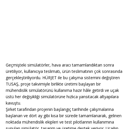
Geçmişteki simülatörler, hava aracı tamamlandıktan sonra
üretiliyor, kullanıcıya teslimatı, ürün teslimatının çok sonrasında
gerçekleştiriliyordu. HÜRJET ile bu çalışma sistemini değiştiren
TUSAŞ, proje takvimiyle birlikte üretimi başlayan bir
mühendislik simülatörünü kullanıma hazır hâle getirdi ve uçak
üstü her değişikliği simülatörüne hızlıca yansıtacak altyapılara
kavuştu.
Şirket tarafından projenin başlangıç tarihinde çalışmalarına
başlanan ve dört ay gibi kısa bir sürede tamamlanarak, gelinen
noktada mühendislik ekipleri ve test pilotlarının kullanımına
sunulan simülatör, tasarım ve üretime destek veriyor. Uçağın