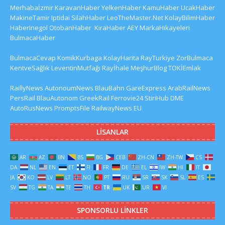
Merhabaİzmir
KaravanHaber
YelkenHaber
KamuHaber
UcakHaber
MakineTamir
Iptidai
SilahHaber
LeoTheMaster.Net
KolayBilimHaber
HaberInegol
OtobanHaber
KiraHaber
AEY
MarkaHikayeleri
BulmacaHaber
BulmacaCevap
KomikKurbaga
KolayHarita
RayTurkiye
ZorBulmaca
KentveSağlık
LeventinMutfağı
Rayİhale
MeşhurBlog
TOKİEmlak
RaillyNews
AutonoumNews
BlauBahn
GareExpress
ArabRailNews
PersRail
BlauAutonom
GreekRail
Ferrovie24
StiriHub
DME
AutoRusNews
PromptsFile
RailwayNews EU
LISANLAR
AR
AZ
BN
BS
BG
CEB
ZH-CN
ZH-TW
CS
DA
NL
EN
ET
FI
FR
DE
EL
IW
HI
IT
JA
KO
LV
LT
NO
PT
RU
SR
SK
SL
ES
SV
TG
TA
TE
TH
TR
UK
UR
VI
SPONSORLU LINKLER