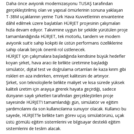
Daha önce aviyonik modernizasyonu TUSAŞ tarafından
gerçekleştirilmiş olan ve yapısal ömürlerinin sonuna yaklaşan
T-38M uçaklarının yerine Türk Hava Kuvvetlerinin envanterine
dâhil edilmek üzere başlatılan HÜRJET projesinin çalışmaları
hızla devam ediyor. Takvimine uygun bir şekilde yürütülen proje
tamamlandığında HÜRJET, tek motorlu, tandem ve modern
aviyonik suit’e sahip kokpiti ile üstün performans özelliklerine
sahip olarak birçok önemli rol üstlenecek.
HÜRJET için çalışmalara başladığında kendisine büyük hedefler
koyan şirket, hava aracı ile birlikte üretimine başladığı
simülatör, dijital test ve doğrulama ortamları ile kaza kırım gibi
riskleri en aza indirirken, emniyet kalitesini de artırıyor.
Şirket, son teknolojilerle birlikte maliyet ve kısa sürede yüksek
kaliteli üretim için arayışa girerek hayata geçirdiği, sadece
dünyanın sayılı şirketleri tarafından gerçekleştirilen proje
sayesinde HÜRJET’i tamamlandığı gün, simülatör ve eğitim
yardımcılarını da son kullanıcılarına sunuyor olacak. Kullanıcı bu
sayede, HÜRJET’le birlikte tam görev uçuş simülatörünü, uçak
üstü gömülü eğitim sistemlerini ve bilgisayar destekli eğitim
sistemlerini de teslim alacak.