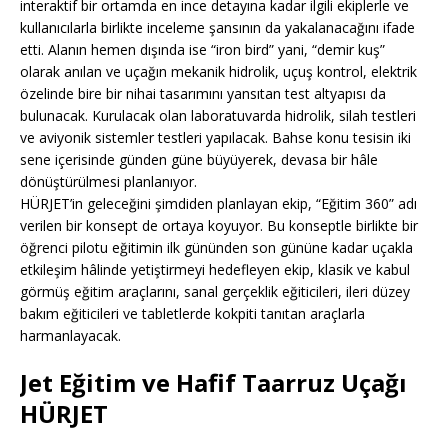
interaktif bir ortamda en ince detayına kadar ilgili ekiplerle ve
kullanıcılarla birlikte inceleme şansının da yakalanacağını ifade
etti. Alanın hemen dışında ise “iron bird” yani, “demir kuş”
olarak anılan ve uçağın mekanik hidrolik, uçuş kontrol, elektrik
özelinde bire bir nihai tasarımını yansıtan test altyapısı da
bulunacak. Kurulacak olan laboratuvarda hidrolik, silah testleri
ve aviyonik sistemler testleri yapılacak. Bahse konu tesisin iki
sene içerisinde günden güne büyüyerek, devasa bir hâle
dönüştürülmesi planlanıyor.
HÜRJET’in geleceğini şimdiden planlayan ekip, “Eğitim 360” adı
verilen bir konsept de ortaya koyuyor. Bu konseptle birlikte bir
öğrenci pilotu eğitimin ilk gününden son gününe kadar uçakla
etkileşim hâlinde yetiştirmeyi hedefleyen ekip, klasik ve kabul
görmüş eğitim araçlarını, sanal gerçeklik eğiticileri, ileri düzey
bakım eğiticileri ve tabletlerde kokpiti tanıtan araçlarla
harmanlayacak.
Jet Eğitim ve Hafif Taarruz Uçağı
HÜRJET