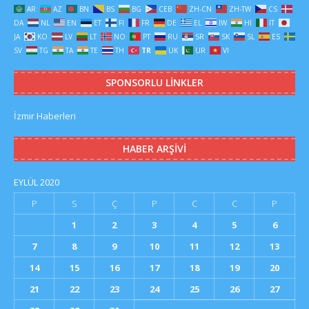
AR
AZ
BN
BS
BG
CEB
ZH-CN
ZH-TW
CS
DA
NL
EN
ET
FI
FR
DE
EL
IW
HI
IT
JA
KO
LV
LT
NO
PT
RU
SR
SK
SL
ES
SV
TG
TA
TE
TH
TR
UK
UR
VI
SPONSORLU LINKLER
İzmir Haberleri
HABER ARŞIVI
EYLÜL 2020
P
S
Ç
P
C
C
P
1
2
3
4
5
6
7
8
9
10
11
12
13
14
15
16
17
18
19
20
21
22
23
24
25
26
27