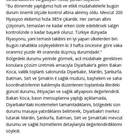
“Bu dönemde yaptığımız hızlı ve etkili müdahalelerle bugün
durum önemli ölçüde kontrol altına alınmış oldu. Mevcut 200
filyasyon ekibimizi hızla 385’e çıkardık. Her zaman altını
çiziyorum, temasları ne kadar erken izole edebilirsek salgın
kontrolünde o kadar başarılı oluruz. Türkiye dünyada
filyasyonu, yani temaslı takibini en iyi yapan ülkelerden biri.
Bugün rahatlıkla söyleyebilirim ki 3 hafta öncesine göre vaka
oranımız yüzde 49 oranında düşmüş durumdadır.”
Bölgedeki durumu yerinde görmek, acil müdahale gerektiren
konulara çözüm üretmek amacıyla Diyarbakır’a gelen Bakan
Koca, valilik toplantı salonunda Diyarbakır, Mardin, Şanlıurfa,
Batman, Siirt ve Şırnak’ın il sağlık müdürü, başhekim ve saha
koordinatörlerinin katılımıyla düzenlenen toplantıda illerdeki
güncel durumu, ihtiyaçları ve sağlık altyapısını değerlendirdi.
Bakan Koca, basın mensuplarına yaptığı açıklamada,
Diyarbakır’daki incelemeleri tamamladıklarını, bölgedeki son
durumu masaya yatırdıklarını belirterek, Diyarbakır’ı merkez
tutarak Mardin, Şanlıurfa, Batman, Siirt ve Şırnak’taki mevcut
durumu ve sağlık hizmetlerini detaylarıyla değerlendirdiklerini
söyledi.