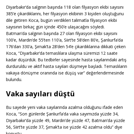
Diyarbakır’da salgının başında 118 olan filyasyon ekibi sayısını
385’e çıkardıklarını, her filyasyon ekibinin 3 kişiden oluştuğunu
dile getiren Koca, bugün verdikleri talimatla filyasyon ekibi
sayısının birkaç gün içinde 450’e ulaşacağını söyledi.
Batman’da salgının başında 27 olan filyasyon ekibi sayısını
100’e, Mardin’de 55’ten 110’a, Siirt’te 58’den 80’e, Şanlıurfa’da
176’dan 330’a, Şırnak’ta 28’den 54’e çıkardıklarına dikkati çeken
Koca, “Diyarbakır’da temaslılara ulaşma süremizi 12 saate
kadar düşürdük. Bu tedbirler sayesinde hasta sayılarındaki artış
durduruldu ve aktif hasta sayıları düşmeye başladı. Temaslıların
vakaya dönüşme oranında ise düşüş var” değerlendirmesinde
bulundu.
Vaka sayıları düştü
Bu sayede yeni vaka sayılarında azalma olduğunu ifade eden
Koca, “Son günlerde Şanlıurfa’da vaka sayımızda yüzde 34,
Diyarbakır’da yüzde 49, Mardin’de yüzde 47, Batman’da yüzde
56, Siirt’te yüzde 37, Şırnak’ta ise yüzde 42 azalma oldu” diye
konuştu.