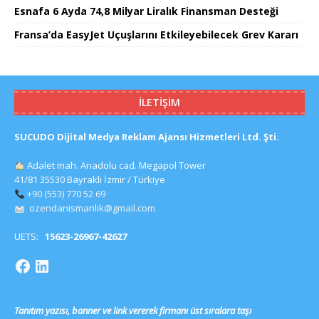
Esnafa 6 Ayda 74,8 Milyar Liralık Finansman Desteği
Fransa’da EasyJet Uçuşlarını Etkileyebilecek Grev Kararı
İLETIŞIM
SUCUDO Dijital Medya Reklam Ajansı Hizmetleri Ltd. Şti.
Adalet mah. Anadolu cad. Megapol Tower
41/81 35530 Bayraklı İzmir / Türkiye
+90 (553) 770 52 69
ozendanismanlik@gmail.com
UETS:
15623-26967-42627
Tanıtım yazısı, banner ve link vererek firmanı üst sıralara taşı