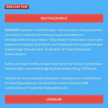
DESTEKLIYORUZ
SUCUDO
RayHaber
TeleferikHaber
OtonomHaber
KimyaHaberleri
LeventÖzen
KadinGirisim
AnkaraYasam
AdanaMersin
Merhabaİzmir
KaravanHaber
YelkenHaber
KamuHaber
UcakHaber
MakineTamir
Iptidai
SilahHaber
LeoTheMaster.Net
KolayBilimHaber
HaberInegol
OtobanHaber
KiraHaber
AEY
MarkaHikayeleri
BulmacaHaber
BulmacaCevap
KomikKurbaga
KolayHarita
RayTurkiye
ZorBulmaca
KentveSağlık
LeventinMutfağı
Rayİhale
MeşhurBlog
TOKİEmlak
RaillyNews
AutonoumNews
BlauBahn
GareExpress
ArabRailNews
PersRail
BlauAutonom
GreekRail
Ferrovie24
StiriHub
DME
AutoRusNews
PromptsFile
RailwayNews EU
LISANLAR