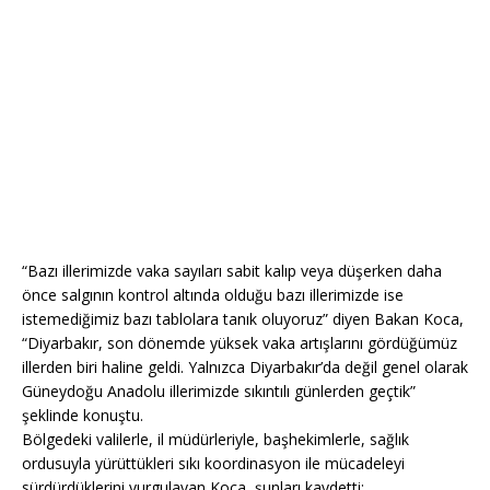
“Bazı illerimizde vaka sayıları sabit kalıp veya düşerken daha
önce salgının kontrol altında olduğu bazı illerimizde ise
istemediğimiz bazı tablolara tanık oluyoruz” diyen Bakan Koca,
“Diyarbakır, son dönemde yüksek vaka artışlarını gördüğümüz
illerden biri haline geldi. Yalnızca Diyarbakır’da değil genel olarak
Güneydoğu Anadolu illerimizde sıkıntılı günlerden geçtik”
şeklinde konuştu.
Bölgedeki valilerle, il müdürleriyle, başhekimlerle, sağlık
ordusuyla yürüttükleri sıkı koordinasyon ile mücadeleyi
sürdürdüklerini vurgulayan Koca, şunları kaydetti: