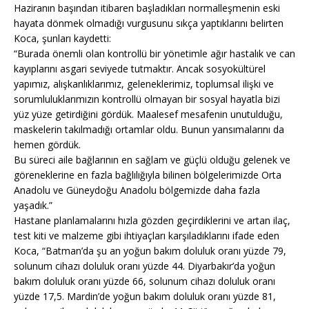
Haziranın başından itibaren başladıkları normalleşmenin eski
hayata dönmek olmadığı vurgusunu sıkça yaptıklarını belirten
Koca, şunları kaydetti:
“Burada önemli olan kontrollü bir yönetimle ağır hastalık ve can
kayıplarını asgari seviyede tutmaktır. Ancak sosyokültürel
yapımız, alışkanlıklarımız, geleneklerimiz, toplumsal ilişki ve
sorumluluklarımızın kontrollü olmayan bir sosyal hayatla bizi
yüz yüze getirdiğini gördük. Maalesef mesafenin unutulduğu,
maskelerin takılmadığı ortamlar oldu. Bunun yansımalarını da
hemen gördük.
Bu süreci aile bağlarının en sağlam ve güçlü olduğu gelenek ve
göreneklerine en fazla bağlılığıyla bilinen bölgelerimizde Orta
Anadolu ve Güneydoğu Anadolu bölgemizde daha fazla
yaşadık.”
Hastane planlamalarını hızla gözden geçirdiklerini ve artan ilaç,
test kiti ve malzeme gibi ihtiyaçları karşıladıklarını ifade eden
Koca, “Batman’da şu an yoğun bakım doluluk oranı yüzde 79,
solunum cihazı doluluk oranı yüzde 44. Diyarbakır’da yoğun
bakım doluluk oranı yüzde 66, solunum cihazı doluluk oranı
yüzde 17,5. Mardin’de yoğun bakım doluluk oranı yüzde 81,