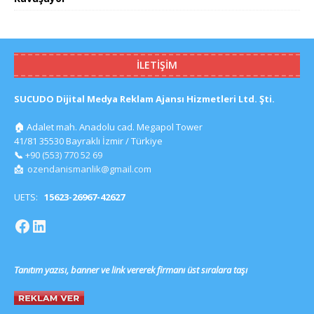
İLETIŞIM
SUCUDO Dijital Medya Reklam Ajansı Hizmetleri Ltd. Şti.
🏠
Adalet mah. Anadolu cad. Megapol Tower
41/81 35530 Bayraklı İzmir / Türkiye
📞
+90 (553) 770 52 69
📩
ozendanismanlik@gmail.com
UETS:
15623-26967-42627
Tanıtım yazısı, banner ve link vererek firmanı üst sıralara taşı