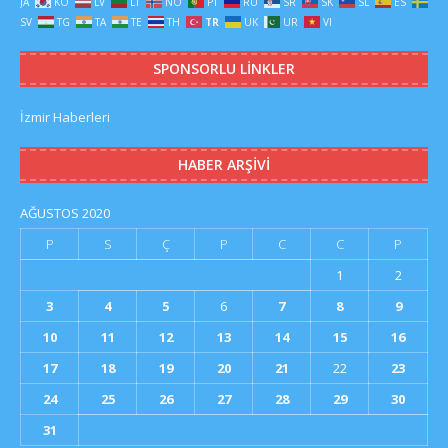
JA
KO
LV
LT
NO
PT
RU
SR
SK
SL
ES
SV
TG
TA
TE
TH
TR
UK
UR
VI
SPONSORLU LINKLER
İzmir Haberleri
HABER ARŞIVI
AĞUSTOS 2020
P
S
Ç
P
C
C
P
1
2
3
4
5
6
7
8
9
10
11
12
13
14
15
16
17
18
19
20
21
22
23
24
25
26
27
28
29
30
31