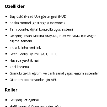
Özellikler
Baş üstü (Head-Up) göstergesi (HUD)
Kaska monteli gösterge (Opsiyonel)
Tam otorite, dijital kontrollü uçuş sistemi
Gelişmiş İnsan Makina Arayüzü, F-35 ve MMU için asgari
alışma zamanı
Intra & Inter veri linki
Gece Görüş Uyumlu (AJT, LIFT)
Havada yakıt ikmali
Zarf koruma
Gömülü taktik eğitimi ve canlı sanal yapıcı eğitim sistemleri
Otonom operasyonlar için APU
Roller
Gelişmiş jet eğitimi
Hafif taarruz( Yakın hava desteği)