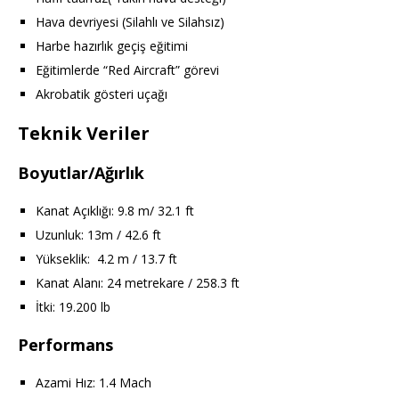
Hava devriyesi (Silahlı ve Silahsız)
Harbe hazırlık geçiş eğitimi
Eğitimlerde “Red Aircraft” görevi
Akrobatik gösteri uçağı
Teknik Veriler
Boyutlar/Ağırlık
Kanat Açıklığı: 9.8 m/ 32.1 ft
Uzunluk: 13m / 42.6 ft
Yükseklik: 4.2 m / 13.7 ft
Kanat Alanı: 24 metrekare / 258.3 ft
İtki: 19.200 lb
Performans
Azami Hız: 1.4 Mach