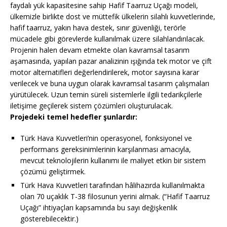
faydalı yük kapasitesine sahip Hafif Taarruz Uçağı modeli,
ülkemizle birlikte dost ve müttefik ülkelerin silahlı kuvvetlerinde,
hafif taarruz, yakın hava destek, sınır güvenliği, terörle
mücadele gibi görevlerde kullanılmak üzere silahlandırılacak.
Projenin halen devam etmekte olan kavramsal tasarım
aşamasında, yapılan pazar analizinin ışığında tek motor ve çift
motor alternatifleri değerlendirilerek, motor sayısına karar
verilecek ve buna uygun olarak kavramsal tasarım çalışmaları
yürütülecek. Uzun temin süreli sistemlerle ilgili tedarikçilerle
iletişime geçilerek sistem çözümleri oluşturulacak.
Projedeki temel hedefler şunlardır:
Türk Hava Kuvvetleri’nin operasyonel, fonksiyonel ve
performans gereksinimlerinin karşılanması amacıyla,
mevcut teknolojilerin kullanımı ile maliyet etkin bir sistem
çözümü geliştirmek.
Türk Hava Kuvvetleri tarafından hâlihazırda kullanılmakta
olan 70 uçaklık T-38 filosunun yerini almak. (“Hafif Taarruz
Uçağı” ihtiyaçları kapsamında bu sayı değişkenlik
gösterebilecektir.)