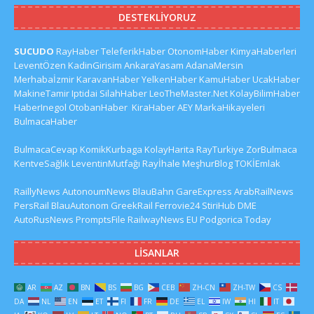
DESTEKLIYORUZ
SUCUDO
RayHaber
TeleferikHaber
OtonomHaber
KimyaHaberleri
LeventÖzen
KadinGirisim
AnkaraYasam
AdanaMersin
Merhabaİzmir
KaravanHaber
YelkenHaber
KamuHaber
UcakHaber
MakineTamir
Iptidai
SilahHaber
LeoTheMaster.Net
KolayBilimHaber
HaberInegol
OtobanHaber
KiraHaber
AEY
MarkaHikayeleri
BulmacaHaber
BulmacaCevap
KomikKurbaga
KolayHarita
RayTurkiye
ZorBulmaca
KentveSağlık
LeventinMutfağı
Rayİhale
MeşhurBlog
TOKİEmlak
RaillyNews
AutonoumNews
BlauBahn
GareExpress
ArabRailNews
PersRail
BlauAutonom
GreekRail
Ferrovie24
StiriHub
DME
AutoRusNews
PromptsFile
RailwayNews EU
Podgorica Today
LISANLAR
AR
AZ
BN
BS
BG
CEB
ZH-CN
ZH-TW
CS
DA
NL
EN
ET
FI
FR
DE
EL
IW
HI
IT