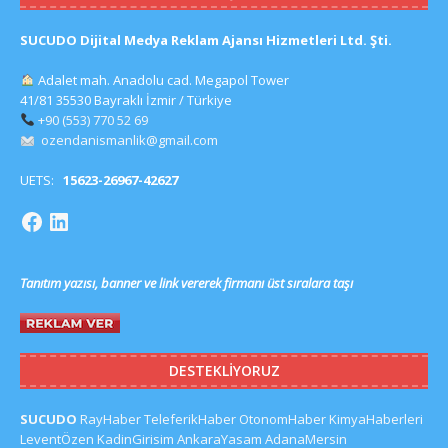
SUCUDO Dijital Medya Reklam Ajansı Hizmetleri Ltd. Şti.
Adalet mah. Anadolu cad. Megapol Tower
41/81 35530 Bayraklı İzmir / Türkiye
+90 (553) 770 52 69
ozendanismanlik@gmail.com
UETS:
15623-26967-42627
Tanıtım yazısı, banner ve link vererek firmanı üst sıralara taşı
DESTEKLIYORUZ
SUCUDO
RayHaber
TeleferikHaber
OtonomHaber
KimyaHaberleri
LeventÖzen
KadinGirisim
AnkaraYasam
AdanaMersin