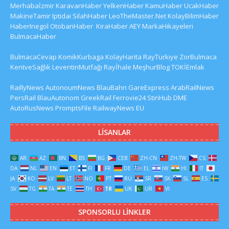
Merhabaİzmir
KaravanHaber
YelkenHaber
KamuHaber
UcakHaber
MakineTamir
Iptidai
SilahHaber
LeoTheMaster.Net
KolayBilimHaber
HaberInegol
OtobanHaber
KiraHaber
AEY
MarkaHikayeleri
BulmacaHaber
BulmacaCevap
KomikKurbaga
KolayHarita
RayTurkiye
ZorBulmaca
KentveSağlık
LeventinMutfağı
Rayİhale
MeşhurBlog
TOKİEmlak
RaillyNews
AutonoumNews
BlauBahn
GareExpress
ArabRailNews
PersRail
BlauAutonom
GreekRail
Ferrovie24
StiriHub
DME
AutoRusNews
PromptsFile
RailwayNews EU
LISANLAR
AR
AZ
BN
BS
BG
CEB
ZH-CN
ZH-TW
CS
DA
NL
EN
ET
FI
FR
DE
EL
IW
HI
IT
JA
KO
LV
LT
NO
PT
RU
SR
SK
SL
ES
SV
TG
TA
TE
TH
TR
UK
UR
VI
SPONSORLU LINKLER