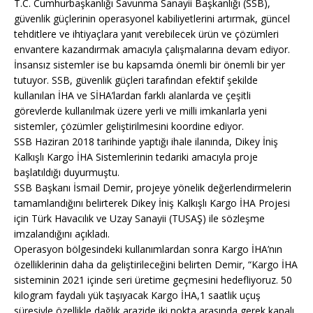
T.C. Cumhurbaşkanlığı Savunma Sanayii Başkanlığı (SSB),
güvenlik güçlerinin operasyonel kabiliyetlerini artırmak, güncel
tehditlere ve ihtiyaçlara yanıt verebilecek ürün ve çözümleri
envantere kazandırmak amacıyla çalışmalarına devam ediyor.
İnsansız sistemler ise bu kapsamda önemli bir önemli bir yer
tutuyor. SSB, güvenlik güçleri tarafından efektif şekilde
kullanılan İHA ve SİHA’lardan farklı alanlarda ve çeşitli
görevlerde kullanılmak üzere yerli ve milli imkanlarla yeni
sistemler, çözümler geliştirilmesini koordine ediyor.
SSB Haziran 2018 tarihinde yaptığı ihale ilanında, Dikey İniş
Kalkışlı Kargo İHA Sistemlerinin tedariki amacıyla proje
başlatıldığı duyurmuştu.
SSB Başkanı İsmail Demir, projeye yönelik değerlendirmelerin
tamamlandığını belirterek Dikey İniş Kalkışlı Kargo İHA Projesi
için Türk Havacılık ve Uzay Sanayii (TUSAŞ) ile sözleşme
imzalandığını açıkladı.
Operasyon bölgesindeki kullanımlardan sonra Kargo İHA’nın
özelliklerinin daha da geliştirileceğini belirten Demir, “Kargo İHA
sisteminin 2021 içinde seri üretime geçmesini hedefliyoruz. 50
kilogram faydalı yük taşıyacak Kargo İHA,1 saatlik uçuş
süresiyle özellikle dağlık arazide iki nokta arasında gerek kapalı