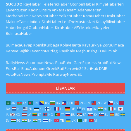
SUCUDO
RayHaber
TeleferikHaber
OtonomHaber
KimyaHaberleri
LeventÖzen
KadinGirisim
AnkaraYasam
AdanaMersin
Merhabaİzmir
KaravanHaber
YelkenHaber
KamuHaber
UcakHaber
MakineTamir
Iptidai
SilahHaber
LeoTheMaster.Net
KolayBilimHaber
HaberInegol
OtobanHaber
KiraHaber
AEY
MarkaHikayeleri
BulmacaHaber
BulmacaCevap
KomikKurbaga
KolayHarita
RayTurkiye
ZorBulmaca
KentveSağlık
LeventinMutfağı
Rayİhale
MeşhurBlog
TOKİEmlak
RaillyNews
AutonoumNews
BlauBahn
GareExpress
ArabRailNews
PersRail
BlauAutonom
GreekRail
Ferrovie24
StiriHub
DME
AutoRusNews
PromptsFile
RailwayNews EU
LISANLAR
AR
AZ
BN
BS
BG
CEB
ZH-CN
ZH-TW
CS
DA
NL
EN
ET
FI
FR
DE
EL
IW
HI
IT
JA
KO
LV
LT
NO
PT
RU
SR
SK
SL
ES
SV
TG
TA
TE
TH
TR
UK
UR
VI