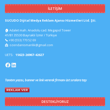
İLETIŞIM
SUCUDO Dijital Medya Reklam Ajansı Hizmetleri Ltd. Şti.
🏠
Adalet mah. Anadolu cad. Megapol Tower
41/81 35530 Bayraklı İzmir / Türkiye
📞
+90 (553) 770 52 69
📩
ozendanismanlik@gmail.com
UETS:
15623-26967-42627
Tanıtım yazısı, banner ve link vererek firmanı üst sıralara taşı
DESTEKLIYORUZ