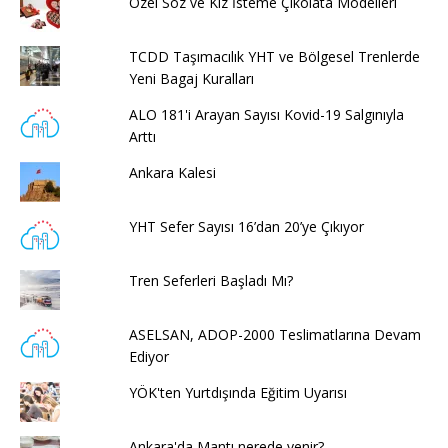
Özel Söz ve Kız İsteme Çikolata Modelleri
TCDD Taşımacılık YHT ve Bölgesel Trenlerde
Yeni Bagaj Kuralları
ALO 181'i Arayan Sayısı Kovid-19 Salgınıyla
Arttı
Ankara Kalesi
YHT Sefer Sayısı 16’dan 20’ye Çıkıyor
Tren Seferleri Başladı Mı?
ASELSAN, ADOP-2000 Teslimatlarına Devam
Ediyor
YÖK'ten Yurtdışında Eğitim Uyarısı
Ankara'da Mantı nerede yenir?