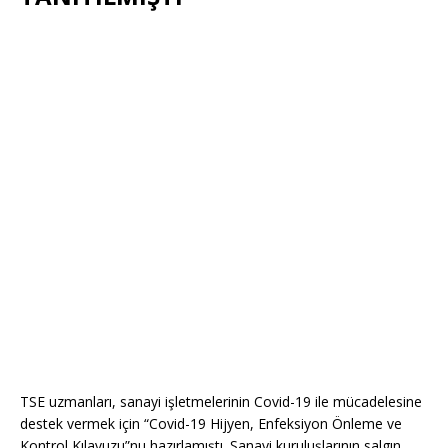
TSE uzmanları, sanayi işletmelerinin Covid-19 ile mücadelesine
destek vermek için “Covid-19 Hijyen, Enfeksiyon Önleme ve
Kontrol Kılavuzu”nu hazırlamıştı. Sanayi kuruluşlarının salgın