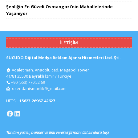
Şenliğin En Güzeli Osmangazi’nin Mahallelerinde
Yaşanıyor
İLETIŞIM
SUCUDO Dijital Medya Reklam Ajansı Hizmetleri Ltd. Şti.
🏠
Adalet mah. Anadolu cad. Megapol Tower
41/81 35530 Bayraklı İzmir / Türkiye
📞
+90 (553) 770 52 69
📩
ozendanismanlik@gmail.com
UETS:
15623-26967-42627
Tanıtım yazısı, banner ve link vererek firmanı üst sıralara taşı