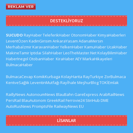
DESTEKLIYORUZ
SUCUDO
RayHaber
TeleferikHaber
OtonomHaber
KimyaHaberleri
LeventÖzen
KadinGirisim
AnkaraYasam
AdanaMersin
Merhabaİzmir
KaravanHaber
YelkenHaber
KamuHaber
UcakHaber
MakineTamir
Iptidai
SilahHaber
LeoTheMaster.Net
KolayBilimHaber
HaberInegol
OtobanHaber
KiraHaber
AEY
MarkaHikayeleri
BulmacaHaber
BulmacaCevap
KomikKurbaga
KolayHarita
RayTurkiye
ZorBulmaca
KentveSağlık
LeventinMutfağı
Rayİhale
MeşhurBlog
TOKİEmlak
RaillyNews
AutonoumNews
BlauBahn
GareExpress
ArabRailNews
PersRail
BlauAutonom
GreekRail
Ferrovie24
StiriHub
DME
AutoRusNews
PromptsFile
RailwayNews EU
LISANLAR