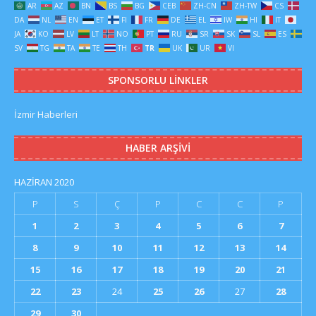
AR
AZ
BN
BS
BG
CEB
ZH-CN
ZH-TW
CS
DA
NL
EN
ET
FI
FR
DE
EL
IW
HI
IT
JA
KO
LV
LT
NO
PT
RU
SR
SK
SL
ES
SV
TG
TA
TE
TH
TR
UK
UR
VI
SPONSORLU LINKLER
İzmir Haberleri
HABER ARŞIVI
HAZIRAN 2020
P
S
Ç
P
C
C
P
1
2
3
4
5
6
7
8
9
10
11
12
13
14
15
16
17
18
19
20
21
22
23
24
25
26
27
28
29
30