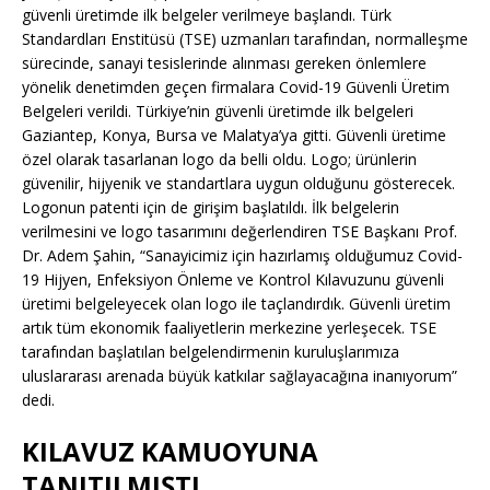
güvenli üretimde ilk belgeler verilmeye başlandı. Türk
Standardları Enstitüsü (TSE) uzmanları tarafından, normalleşme
sürecinde, sanayi tesislerinde alınması gereken önlemlere
yönelik denetimden geçen firmalara Covid-19 Güvenli Üretim
Belgeleri verildi. Türkiye’nin güvenli üretimde ilk belgeleri
Gaziantep, Konya, Bursa ve Malatya’ya gitti. Güvenli üretime
özel olarak tasarlanan logo da belli oldu. Logo; ürünlerin
güvenilir, hijyenik ve standartlara uygun olduğunu gösterecek.
Logonun patenti için de girişim başlatıldı. İlk belgelerin
verilmesini ve logo tasarımını değerlendiren TSE Başkanı Prof.
Dr. Adem Şahin, “Sanayicimiz için hazırlamış olduğumuz Covid-
19 Hijyen, Enfeksiyon Önleme ve Kontrol Kılavuzunu güvenli
üretimi belgeleyecek olan logo ile taçlandırdık. Güvenli üretim
artık tüm ekonomik faaliyetlerin merkezine yerleşecek. TSE
tarafından başlatılan belgelendirmenin kuruluşlarımıza
uluslararası arenada büyük katkılar sağlayacağına inanıyorum”
dedi.
KILAVUZ KAMUOYUNA
TANITILMIŞTI