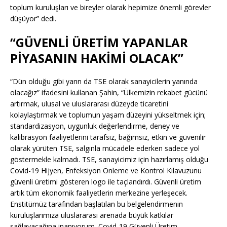
toplum kuruluşları ve bireyler olarak hepimize önemli görevler
düşüyor” dedi.
“GÜVENLİ ÜRETİM YAPANLAR
PİYASANIN HAKİMİ OLACAK”
“Dün olduğu gibi yarın da TSE olarak sanayicilerin yanında
olacağız” ifadesini kullanan Şahin, “Ülkemizin rekabet gücünü
artırmak, ulusal ve uluslararası düzeyde ticaretini
kolaylaştırmak ve toplumun yaşam düzeyini yükseltmek için;
standardizasyon, uygunluk değerlendirme, deney ve
kalibrasyon faaliyetlerini tarafsız, bağımsız, etkin ve güvenilir
olarak yürüten TSE, salgınla mücadele ederken sadece yol
göstermekle kalmadı. TSE, sanayicimiz için hazırlamış olduğu
Covid-19 Hijyen, Enfeksiyon Önleme ve Kontrol Kılavuzunu
güvenli üretimi gösteren logo ile taçlandırdı. Güvenli üretim
artık tüm ekonomik faaliyetlerin merkezine yerleşecek.
Enstitümüz tarafından başlatılan bu belgelendirmenin
kuruluşlarımıza uluslararası arenada büyük katkılar
sağlayacağına inanıyorum. Covid-19 Güvenli Üretim