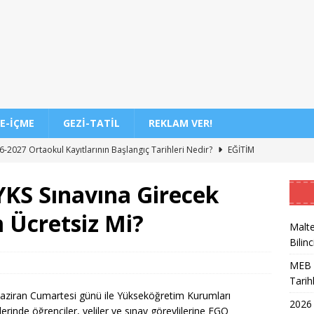
E-İÇME
GEZI-TATIL
REKLAM VER!
-2027 Ortaokul Kayıtlarının Başlangıç Tarihleri Nedir?
EĞITIM
DİL/2 Sınavı Ne Zaman ve Saat Kaçta Gerçekleşecek?
EĞITIM
YKS Sınavına Girecek
 3. Dönem Sınav Sonuçları Açıklama Tarihi Belirlendi mi?
 Ücretsiz Mi?
Malte
Bilinc
de Aileler İçin Etkili Ebeveynlik Eğitimi
EĞITIM
MEB 2
akil Sonuçları 2026 Takvimi ve Açıklanma Tarihi
EĞITIM
Tarih
eleceğin Astsubayları için Yoğun Eğitim Programı
EĞITIM
 Haziran Cumartesi günü ile Yükseköğretim Kurumları
2026
lerinde öğrenciler, veliler ve sınav görevlilerine EGO