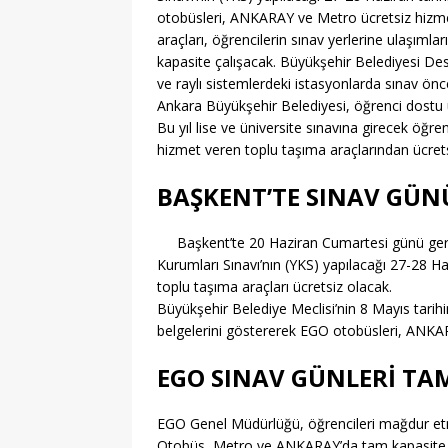
[ 06/08/2026 ]
2026-202
otobüsleri, ANKARAY ve Metro ücretsiz hizm
[ 06/08/2026 ]
2026-202
araçları, öğrencilerin sınav yerlerine ulaşımla
kapasite çalışacak. Büyükşehir Belediyesi Des
EĞITIM
ve raylı sistemlerdeki istasyonlarda sınav ön
Ankara Büyükşehir Belediyesi, öğrenci dostu u
[ 06/08/2026 ]
Geleceği
Bu yıl lise ve üniversite sınavına girecek öğ
EĞITIM
hizmet veren toplu taşıma araçlarından ücret
[ 06/08/2026 ]
Konaklı 
BAŞKENT’TE SINAV GÜN
[ 06/08/2026 ]
DGS 2026
Başkent’te 20 Haziran Cumartesi günü gerç
[ 06/08/2026 ]
İl İçi Ö
Kurumları Sınavı’nın (YKS) yapılacağı 27-28 Haz
[ 06/08/2026 ]
AÖL 3. 
toplu taşıma araçları ücretsiz olacak.
Büyükşehir Belediye Meclisi’nin 8 Mayıs tarihi
[ 06/08/2026 ]
Öğretmen
belgelerini göstererek EGO otobüsleri, ANKAR
[ 07/08/2026 ]
Maltepe 
EGO SINAV GÜNLERİ TA
EGO Genel Müdürlüğü, öğrencileri mağdur etm
Otobüs, Metro ve ANKARAY’da tam kapasite 