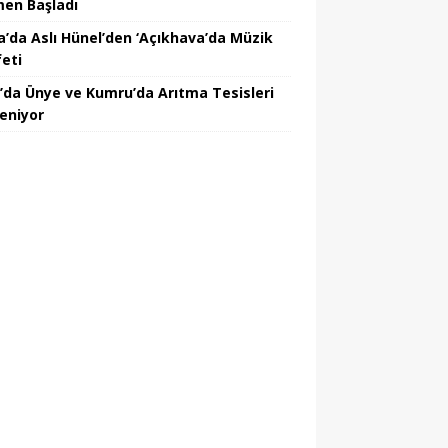
en Başladı
a’da Aslı Hünel’den ‘Açıkhava’da Müzik
feti
’da Ünye ve Kumru’da Arıtma Tesisleri
leniyor