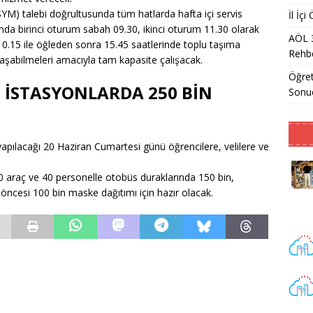
M) talebi doğrultusunda tüm hatlarda hafta içi servis
İl İç
ında birinci oturum sabah 09.30, ikinci oturum 11.30 olarak
AÖL 
 10.15 ile öğleden sonra 15.45 saatlerinde toplu taşıma
Rehbe
ulaşabilmeleri amacıyla tam kapasite çalışacak.
Öğret
 İSTASYONLARDA 250 BİN
Sonu
apılacağı 20 Haziran Cumartesi günü öğrencilere, velilere ve
20 araç ve 40 personelle otobüs duraklarında 150 bin,
ncesi 100 bin maske dağıtımı için hazır olacak.