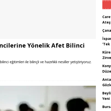
Care
Ateş
Çana
İspan
cilerine Yönelik Afet Bilinci
’Tek 
Küre
Zirve
ci eğitimleri ile bilinçli ve hazırlıklı nesiller yetiştiriyoruz.
Kony
Düze
Anta
Gözl
Beyl
Yeni
Burs