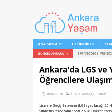
ANA SAYFA
ETKINLIKLER
YEM
[ 07/08/2026 ]
MEB 2026
GÜNCEL ANKARA
[ 07/08/2026 ]
2026 YÖK
Ankara'da LGS ve 
[ 07/08/2026 ]
2026 AÖL
Öğrencilere Ulaşım
EĞITIM
[ 07/08/2026 ]
Keçiören’
18/06/2020
GENEL
,
MANŞET
,
TÜRKİYE
[ 07/08/2026 ]
LGS 1. N
[ 07/08/2026 ]
MSÜ’de G
Liselere Geçiş Sınavı’nın (LGS) yapılacağı 20
Sınavı’nın (YKS) yapılacağı 27-28 Haziran tarih