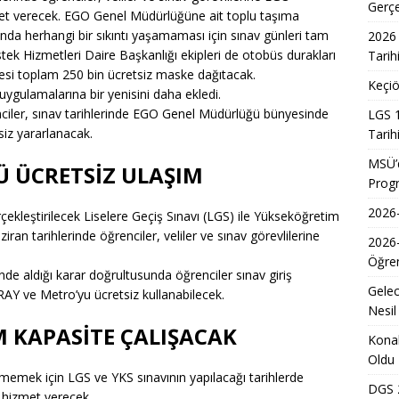
7 Üniversite Kayıt Tarihleri ve Detayları
EĞITIM
Gerç
et verecek. EGO Genel Müdürlüğüne ait toplu taşıma
7 Uyum Haftası Ne Zaman Başlıyor? Öğrencilere Rehberlik
rında herhangi bir sıkıntı yaşamaması için sınav günleri tam
2026 
tek Hizmetleri Daire Başkanlığı ekipleri de otobüs durakları
Tarih
cesi toplam 250 bin ücretsiz maske dağıtacak.
Keçiö
ygulamalarına bir yenisini daha ekledi.
n Doktoru ve Mühendislik Birliği: Yeni Nesil Sağlık Uzmanları
renciler, sınav tarihlerinde EGO Genel Müdürlüğü bünyesinde
LGS 1
siz yararlanacak.
Tarih
Kadınların Okuma Azmi İlham Kaynağı Oldu
EĞITIM
MSÜ’d
Ü ÜCRETSİZ ULAŞIM
Prog
 Sonuçlarının Açıklanma Tarihi Belli Oldu
EĞITIM
2026-
ekleştirilecek Liselere Geçiş Sınavı (LGS) ile Yükseköğretim
ğretmen Atama Sonuçlarının Açıklanması
EĞITIM
iran tarihlerinde öğrenciler, veliler ve sınav görevlilerine
2026
Dönem Sınav Sonuçları ve Öğrenme Rehberi
EĞITIM
Öğren
nde aldığı karar doğrultusunda öğrenciler sınav giriş
lerin Mazerete Bağlı Yer Değiştirme Sonucu Nedir?
EĞITIM
Gelec
AY ve Metro’yu ücretsiz kullanabilecek.
Yaz Okulu Öğrencilerine Yönelik Afet Bilinci Eğitimleri
EĞITIM
Nesil
M KAPASİTE ÇALIŞACAK
Konak
Oldu
emek için LGS ve YKS sınavının yapılacağı tarihlerde
DGS 2
hizmet verecek.