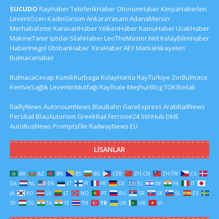
SUCUDO
RayHaber
TeleferikHaber
OtonomHaber
KimyaHaberleri
LeventÖzen
KadinGirisim
AnkaraYasam
AdanaMersin
Merhabaİzmir
KaravanHaber
YelkenHaber
KamuHaber
UcakHaber
MakineTamir
Iptidai
SilahHaber
LeoTheMaster.Net
KolayBilimHaber
HaberInegol
OtobanHaber
KiraHaber
AEY
MarkaHikayeleri
BulmacaHaber
BulmacaCevap
KomikKurbaga
KolayHarita
RayTurkiye
ZorBulmaca
KentveSağlık
LeventinMutfağı
Rayİhale
MeşhurBlog
TOKİEmlak
RaillyNews
AutonoumNews
BlauBahn
GareExpress
ArabRailNews
PersRail
BlauAutonom
GreekRail
Ferrovie24
StiriHub
DME
AutoRusNews
PromptsFile
RailwayNews EU
LISANLAR
AR
AZ
BN
BS
BG
CEB
ZH-CN
ZH-TW
CS
DA
NL
EN
ET
FI
FR
DE
EL
IW
HI
IT
JA
KO
LV
LT
NO
PT
RU
SR
SK
SL
ES
SV
TG
TA
TE
TH
TR
UK
UR
VI