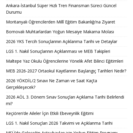
Ankara-İstanbul Süper Hızlı Tren Finansman Süreci Güncel
Durumu
Moritanyalı Öğrencilerden Millî Eğitim Bakanlığı’na Ziyaret
Bornovalı Muhtarlardan Yoğun Mesaiye Makarna Molası
2026 YKS Tercih Sonuçlarının Açıklanma Tarihi ve Detaylar
LGS 1. Nakil Sonuçlarının Açıklanması ve MEB Takipleri
Maltepe Yaz Okulu Öğrencilerine Yönelik Afet Bilinci Eğitimleri
MEB 2026-2027 Ortaokul Kayıtlarının Başlangıç Tarihleri Nedir?
2026 YÖKDİL/2 Sınavı Ne Zaman ve Saat Kaçta
Gerçekleşecek?
2026 AÖL 3. Dönem Sınav Sonuçları Açıklama Tarihi Belirlendi
mi?
Keçiören’de Aileler İçin Etkili Ebeveynlik Eğitimi
LGS 1. Nakil Sonuçları 2026 Takvimi ve Açıklanma Tarihi
MSÜ’de Geleceğin Astsubayları için Yoğun Eğitim Programı