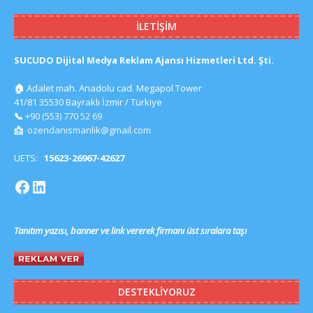
İLETIŞIM
SUCUDO Dijital Medya Reklam Ajansı Hizmetleri Ltd. Şti.
🏠
Adalet mah. Anadolu cad. Megapol Tower
41/81 35530 Bayraklı İzmir / Türkiye
📞
+90 (553) 770 52 69
📩
ozendanismanlik@gmail.com
UETS:
15623-26967-42627
Tanıtım yazısı, banner ve link vererek firmanı üst sıralara taşı
DESTEKLIYORUZ