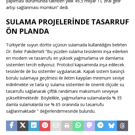
yapılması durumunda takriben yıllık 49,5 milyar TL zirai gelir
artışı sağlanması mümkün” dedi.
SULAMA PROJELERİNDE TASARRUF
ÖN PLANDA
Türkiye’de suyun dörtte üçünün sulamada kullanıldığını belirten
Dr. Bekir Pakdemirli “Bu yüzden sulama tesislerini inşa ederken
en modern ve tasarrufu en yüksek yağmurlama ve damlama
sistemleri tercih ediyoruz. Protokol kapsamında inşa edilecek
tesislerde de bu sistemler uygulanacak. Kapalı sistem basınçlı
borulu sulamaya geçilmesi ile iletim kayıpları minimum seviye
indirilmekte ve tarla içi sulama sistemleri ile önemli ölçüde su
tasarrufu sağlanarak çiftlik randımanı maksimum seviyeye
yükseltilmektedir. Böylelikle, yağmurlama sulamalarda % 35
damla sulamalarda ise % 65 oranında su tasarrufu
sağlanmaktadır ” değerlendirmesinde bulundu.