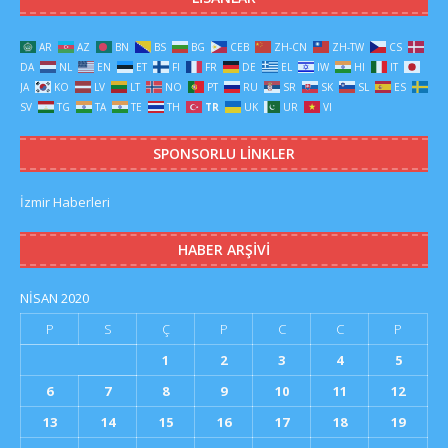
AR
AZ
BN
BS
BG
CEB
ZH-CN
ZH-TW
CS
DA
NL
EN
ET
FI
FR
DE
EL
IW
HI
IT
JA
KO
LV
LT
NO
PT
RU
SR
SK
SL
ES
SV
TG
TA
TE
TH
TR
UK
UR
VI
SPONSORLU LINKLER
İzmir Haberleri
HABER ARŞIVI
NISAN 2020
P
S
Ç
P
C
C
P
1
2
3
4
5
6
7
8
9
10
11
12
13
14
15
16
17
18
19