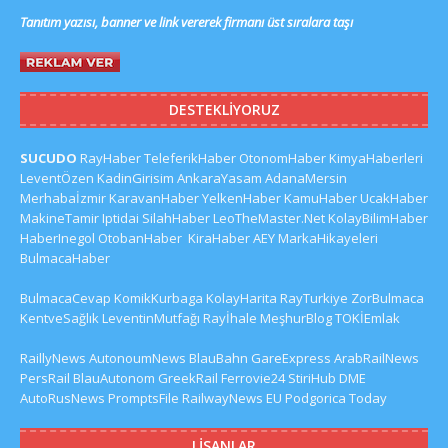
Tanıtım yazısı, banner ve link vererek firmanı üst sıralara taşı
DESTEKLIYORUZ
SUCUDO
RayHaber
TeleferikHaber
OtonomHaber
KimyaHaberleri
LeventÖzen
KadinGirisim
AnkaraYasam
AdanaMersin
Merhabaİzmir
KaravanHaber
YelkenHaber
KamuHaber
UcakHaber
MakineTamir
Iptidai
SilahHaber
LeoTheMaster.Net
KolayBilimHaber
HaberInegol
OtobanHaber
KiraHaber
AEY
MarkaHikayeleri
BulmacaHaber
BulmacaCevap
KomikKurbaga
KolayHarita
RayTurkiye
ZorBulmaca
KentveSağlık
LeventinMutfağı
Rayİhale
MeşhurBlog
TOKİEmlak
RaillyNews
AutonoumNews
BlauBahn
GareExpress
ArabRailNews
PersRail
BlauAutonom
GreekRail
Ferrovie24
StiriHub
DME
AutoRusNews
PromptsFile
RailwayNews EU
Podgorica Today
LISANLAR