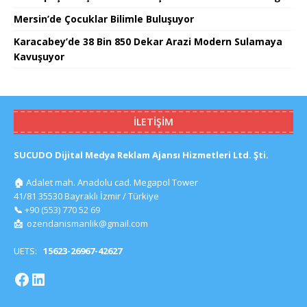
Mersin’de Çocuklar Bilimle Buluşuyor
Karacabey’de 38 Bin 850 Dekar Arazi Modern Sulamaya
Kavuşuyor
İLETIŞIM
SUCUDO Dijital Medya Reklam Ajansı Hizmetleri Ltd. Şti.
🏠
Adalet mah. Anadolu cad. Megapol Tower
41/81 35530 Bayraklı İzmir / Türkiye
📞
+90 (553) 770 52 69
📩
ozendanismanlik@gmail.com
UETS:
15623-26967-42627