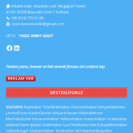
🏠
Adalet mah. Anadolu cad. Megapol Tower
41/81 35530 Bayraklı İzmir / Türkiye
📞
+90 (553) 770 52 69
📩
ozendanismanlik@gmail.com
UETS:
15623-26967-42627
Tanıtım yazısı, banner ve link vererek firmanı üst sıralara taşı
DESTEKLIYORUZ
SUCUDO
RayHaber
TeleferikHaber
OtonomHaber
KimyaHaberleri
LeventÖzen
KadinGirisim
AnkaraYasam
AdanaMersin
Merhabaİzmir
KaravanHaber
YelkenHaber
KamuHaber
UcakHaber
MakineTamir
Iptidai
SilahHaber
LeoTheMaster.Net
KolayBilimHaber
HaberInegol
OtobanHaber
KiraHaber
AEY
MarkaHikayeleri