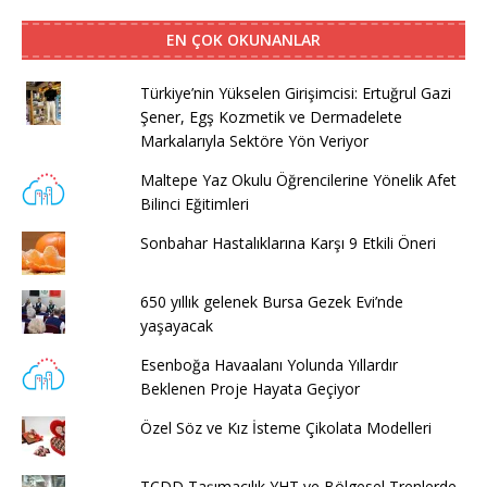
EN ÇOK OKUNANLAR
Türkiye’nin Yükselen Girişimcisi: Ertuğrul Gazi
Şener, Egş Kozmetik ve Dermadelete
Markalarıyla Sektöre Yön Veriyor
Maltepe Yaz Okulu Öğrencilerine Yönelik Afet
Bilinci Eğitimleri
Sonbahar Hastalıklarına Karşı 9 Etkili Öneri
650 yıllık gelenek Bursa Gezek Evi’nde
yaşayacak
Esenboğa Havaalanı Yolunda Yıllardır
Beklenen Proje Hayata Geçiyor
Özel Söz ve Kız İsteme Çikolata Modelleri
TCDD Taşımacılık YHT ve Bölgesel Trenlerde