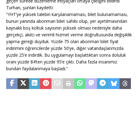
geçen sürede düzenleme ihtiyaçları ortaya çıktığını bildirdi.
Turhan, şunları kaydetti:
“YHT’ye yüksek talebin karşılanamaması, bilet bulunamaması,
bunun yanında abonman bilet sahibi olup, yer ayırtılmasından
kaynaklı boş koltuk sayısının yüksek olması nedeniyle daha
gerçekçi, akılcı ve verimli hizmet verme doğrultusunda değişiklik
yapma gereği duyduk. Yüzde 75 olan abonman bilet fiyat
indirimini öğrencilerde yüzde 50’ye, diğer vatandaşlarımızda
yüzde 25’e indirdik. Bu uygulamayı başlattıktan sonra doluluk
oranı yüzde 84’ten yüzde 95’e çıktı. Daha fazla insanımız
bundan faydalanmaya başladı.”