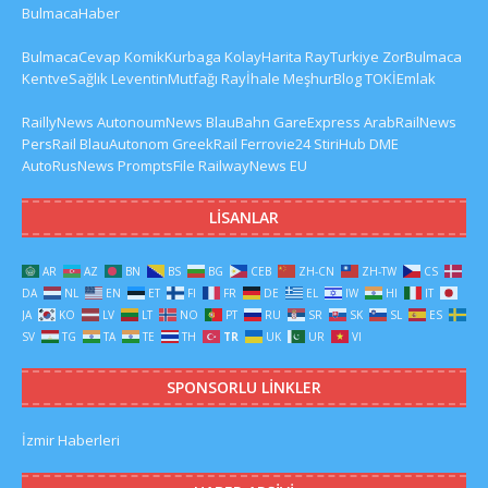
BulmacaHaber
BulmacaCevap
KomikKurbaga
KolayHarita
RayTurkiye
ZorBulmaca
KentveSağlık
LeventinMutfağı
Rayİhale
MeşhurBlog
TOKİEmlak
RaillyNews
AutonoumNews
BlauBahn
GareExpress
ArabRailNews
PersRail
BlauAutonom
GreekRail
Ferrovie24
StiriHub
DME
AutoRusNews
PromptsFile
RailwayNews EU
LISANLAR
AR
AZ
BN
BS
BG
CEB
ZH-CN
ZH-TW
CS
DA
NL
EN
ET
FI
FR
DE
EL
IW
HI
IT
JA
KO
LV
LT
NO
PT
RU
SR
SK
SL
ES
SV
TG
TA
TE
TH
TR
UK
UR
VI
SPONSORLU LINKLER
İzmir Haberleri