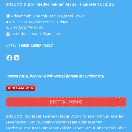
SUCUDO Dijital Medya Reklam Ajansı Hizmetleri Ltd. Şti.
🏠
Adalet mah. Anadolu cad. Megapol Tower
41/81 35530 Bayraklı İzmir / Türkiye
📞
+90 (553) 770 52 69
📩
ozendanismanlik@gmail.com
UETS:
15623-26967-42627
Tanıtım yazısı, banner ve link vererek firmanı üst sıralara taşı
DESTEKLIYORUZ
SUCUDO
RayHaber
TeleferikHaber
OtonomHaber
KimyaHaberleri
LeventÖzen
KadinGirisim
AnkaraYasam
AdanaMersin
Merhabaİzmir
KaravanHaber
YelkenHaber
KamuHaber
UcakHaber