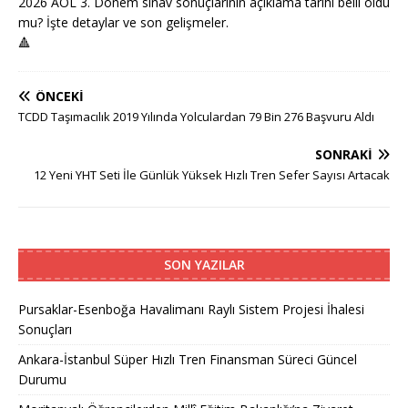
2026 AÖL 3. Dönem sınav sonuçlarının açıklama tarihi belli oldu
mu? İşte detaylar ve son gelişmeler.
🔺
ÖNCEKI
TCDD Taşımacılık 2019 Yılında Yolculardan 79 Bin 276 Başvuru Aldı
SONRAKI
12 Yeni YHT Seti İle Günlük Yüksek Hızlı Tren Sefer Sayısı Artacak
SON YAZILAR
Pursaklar-Esenboğa Havalimanı Raylı Sistem Projesi İhalesi
Sonuçları
Ankara-İstanbul Süper Hızlı Tren Finansman Süreci Güncel
Durumu