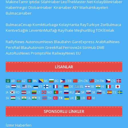
MakineTamir
Iptidai
SilahHaber
LeoTheMaster.Net
KolayBilimHaber
HaberInegol
OtobanHaber
KiraHaber
AEY
MarkaHikayeleri
BulmacaHaber
BulmacaCevap
KomikKurbaga
KolayHarita
RayTurkiye
ZorBulmaca
KentveSağlık
LeventinMutfağı
Rayİhale
MeşhurBlog
TOKİEmlak
RaillyNews
AutonoumNews
BlauBahn
GareExpress
ArabRailNews
PersRail
BlauAutonom
GreekRail
Ferrovie24
StiriHub
DME
AutoRusNews
PromptsFile
RailwayNews EU
LISANLAR
AR
AZ
BN
BS
BG
CEB
ZH-CN
ZH-TW
CS
DA
NL
EN
ET
FI
FR
DE
EL
IW
HI
IT
JA
KO
LV
LT
NO
PT
RU
SR
SK
SL
ES
SV
TG
TA
TE
TH
TR
UK
UR
VI
SPONSORLU LINKLER
İzmir Haberleri