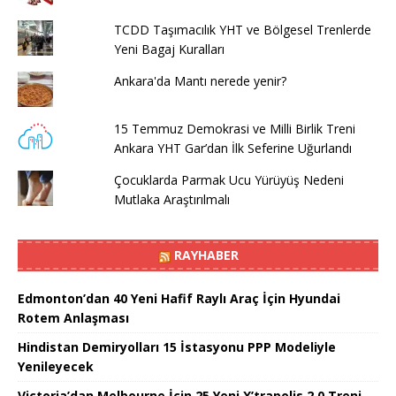
TCDD Taşımacılık YHT ve Bölgesel Trenlerde
Yeni Bagaj Kuralları
Ankara'da Mantı nerede yenir?
15 Temmuz Demokrasi ve Milli Birlik Treni
Ankara YHT Gar’dan İlk Seferine Uğurlandı
Çocuklarda Parmak Ucu Yürüyüş Nedeni
Mutlaka Araştırılmalı
RAYHABER
Edmonton’dan 40 Yeni Hafif Raylı Araç İçin Hyundai
Rotem Anlaşması
Hindistan Demiryolları 15 İstasyonu PPP Modeliyle
Yenileyecek
Victoria’dan Melbourne İçin 25 Yeni X’trapolis 2.0 Treni