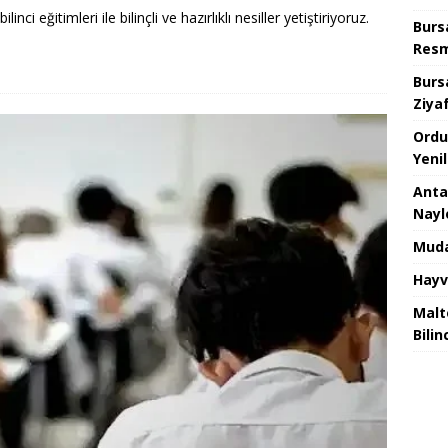
ci eğitimleri ile bilinçli ve hazırlıklı nesiller yetiştiriyoruz.
Burs
Resm
Burs
Ziya
Ordu
Yeni
Anta
Nayl
Muda
Hayv
Malt
Bilin