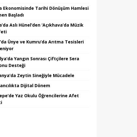
a Ekonomisinde Tarihi Dönüşüm Hamlesi
en Başladı
a’da Aslı Hünel’den ‘Açıkhava’da Müzik
feti
’da Ünye ve Kumru’da Arıtma Tesisleri
leniyor
lya’da Yangın Sonrası Çiftçilere Sera
onu Desteği
nya’da Zeytin Sineğiyle Mücadele
ancılıkta Dijital Dönem
epe’de Yaz Okulu Öğrencilerine Afet
ci