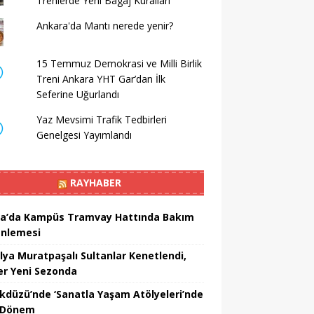
Trenlerde Yeni Bagaj Kuralları
Ankara'da Mantı nerede yenir?
15 Temmuz Demokrasi ve Milli Birlik
Treni Ankara YHT Gar’dan İlk
Seferine Uğurlandı
Yaz Mevsimi Trafik Tedbirleri
Genelgesi Yayımlandı
RAYHABER
a’da Kampüs Tramvay Hattında Bakım
nlemesi
lya Muratpaşalı Sultanlar Kenetlendi,
er Yeni Sezonda
ikdüzü’nde ‘Sanatla Yaşam Atölyeleri’nde
 Dönem