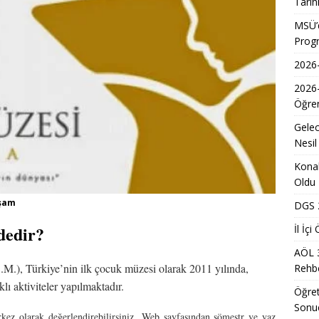
Tarih
Kadınların Okuma Azmi İlham Kaynağı Oldu
EĞITIM
MSÜ’d
Prog
 Sonuçlarının Açıklanma Tarihi Belli Oldu
EĞITIM
2026-
ğretmen Atama Sonuçlarının Açıklanması
EĞITIM
2026
Dönem Sınav Sonuçları ve Öğrenme Rehberi
EĞITIM
Öğren
lerin Mazerete Bağlı Yer Değiştirme Sonucu Nedir?
EĞITIM
Gelec
Yaz Okulu Öğrencilerine Yönelik Afet Bilinci Eğitimleri
EĞITIM
Nesil
Konak
Oldu
aşam
DGS 2
dedir?
İl İç
AÖL 
.), Türkiye’nin ilk çocuk müzesi olarak 2011 yılında,
Rehbe
ı aktiviteler yapılmaktadır.
Öğret
Sonu
rkez olarak değerlendirebilirsiniz.
Web sayfasından sömestr ve yaz