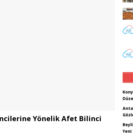
Kony
Düze
Anta
Gözl
cilerine Yönelik Afet Bilinci
Beyl
Yeni