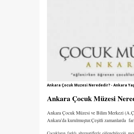
[ 06/08/2026 ]
Konaklı 
[ 06/08/2026 ]
DGS 2026
[ 06/08/2026 ]
İl İçi Ö
[ 06/08/2026 ]
AÖL 3. 
[ 06/08/2026 ]
Öğretmen
[ 07/08/2026 ]
Maltepe 
Ankara Çocuk Muzesi Nerededir? - Ankara Y
Ankara Çocuk Müzesi Nere
Ankara Çocuk Müzesi ve Bilim Merkezi (A.Ç.M
Ankara’da kurulmuştur.Çeşitli zamanlarda farkl
Çocukların farklı alternatiflerle eğlenebileceği me